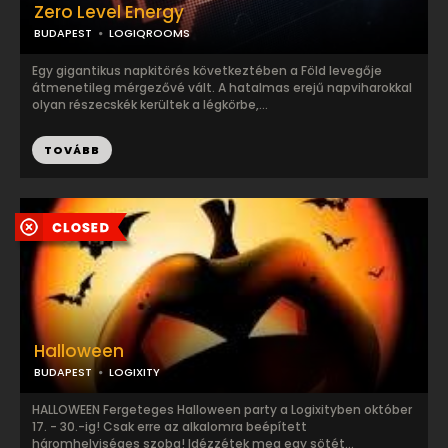
Zero Level Energy
BUDAPEST
LOGIQROOMS
Egy gigantikus napkitörés következtében a Föld levegője
átmenetileg mérgezővé vált. A hatalmas erejű napviharokkal
olyan részecskék kerültek a légkörbe,...
TOVÁBB
Halloween
BUDAPEST
LOGIXITY
HALLOWEEN Fergeteges Halloween party a Logixityben október
17. - 30.-ig! Csak erre az alkalomra beépített
háromhelyiséges szoba! Idézzétek meg egy sötét...