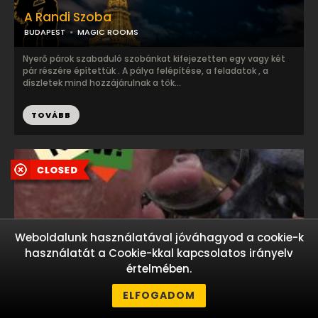
A Randi Szoba
BUDAPEST
MAGIC ROOMS
Nyerő párok szabaduló szobánkat kifejezetten egy vagy két
pár részére építettük . A pálya felépítése, a feladatok , a
díszletek mind hozzájárulnak a tök...
TOVÁBB
Weboldalunk használatával jóváhagyod a cookie-k
használatát a Cookie-kkal kapcsolatos irányelv
The Collector
értelmében.
BUDAPEST
WORLD OF SECRETS ESCAPE ROOM
ELFOGADOM
Múzeum... híres műtárgyak... remek hamisítványok...
nyomozás... bűncselekmény... betörés... felderítés... Adott egy