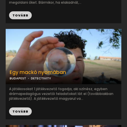
megoldani őket. Bármikor, ha elakadnál,...
TOVÁBB
Egy mackó nyomában
BUDAPEST
DETECTIVITY
A játékosokat 1 játékvezető fogadja, aki színész, egyben
drámapedagógus vezetői feladatokat lát el (továbbiakban
játékvezető). A játékvezető magyarul va...
TOVÁBB