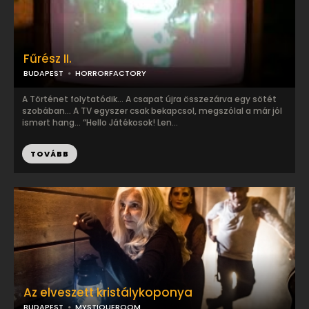
Fűrész II.
BUDAPEST
HORRORFACTORY
A Történet folytatódik… A csapat újra összezárva egy sötét
szobában… A TV egyszer csak bekapcsol, megszólal a már jól
ismert hang… “Hello Játékosok! Len...
TOVÁBB
Az elveszett kristálykoponya
BUDAPEST
MYSTIQUEROOM