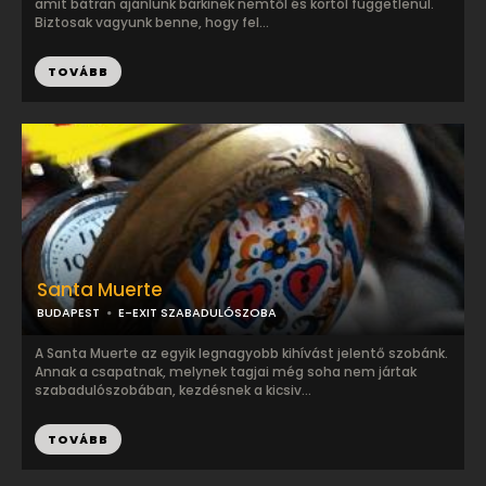
amit bátran ajánlunk bárkinek nemtől és kortól függetlenül.
Biztosak vagyunk benne, hogy fel...
TOVÁBB
Santa Muerte
BUDAPEST
E-EXIT SZABADULÓSZOBA
A Santa Muerte az egyik legnagyobb kihívást jelentő szobánk.
Annak a csapatnak, melynek tagjai még soha nem jártak
szabadulószobában, kezdésnek a kicsiv...
TOVÁBB