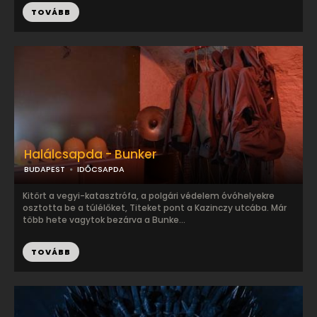
TOVÁBB
Halálcsapda - Bunker
BUDAPEST
IDŐCSAPDA
Kitört a vegyi-katasztrófa, a polgári védelem óvóhelyekre
osztotta be a túlélőket, Titeket pont a Kazinczy utcába. Már
több hete vagytok bezárva a Bunke...
TOVÁBB