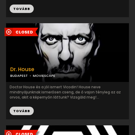
TOVÁBB
Dr. House
BUDAPEST
MOVIESCAPE
Doctor House és a jól ismert Vicodin! House neve
mindnyájunknak ismerősen cseng, de ő vajon tényleg az az
orvos, akit a képernyőn láttunk? Vizsgáld meg!...
TOVÁBB