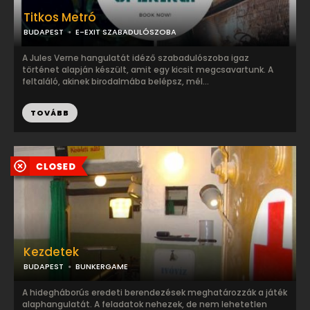
Titkos Metró
BUDAPEST
E-EXIT SZABADULÓSZOBA
A Jules Verne hangulatát idéző szabadulószoba igaz
történet alapján készült, amit egy kicsit megcsavartunk. A
feltaláló, akinek birodalmába belépsz, mél...
TOVÁBB
Kezdetek
BUDAPEST
BUNKERGAME
A hidegháborús eredeti berendezések meghatározzák a játék
alaphangulatát. A feladatok nehezek, de nem lehetetlen