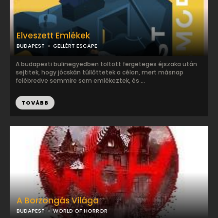
Elveszett Emlékek
BUDAPEST
GELLÉRT ESCAPE
A budapesti bulinegyedben töltött fergeteges éjszaka után
sejtitek, hogy jócskán túllőttetek a célon, mert másnap
felébredve semmire sem emlékeztek, és ...
TOVÁBB
A Borzongás Világa
BUDAPEST
WORLD OF HORROR