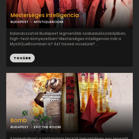
Mesterséges Intelligencia
BUDAPEST
MYSTIQUEROOM
Kalandozzatok Budapest legmenőbb szabadulószobájában,
high-tech környezetben! Mesterséges intelligencia már a
MystIQueRoomban is? Azt hiszed viccelünk? ...
TOVÁBB
Bomb
BUDAPEST
EXIT THE ROOM
A hidegháború a pattanásig feszült helyzetében egy renegát