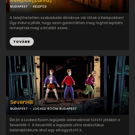
Kelepce[Zárva]
BUDAPEST
KELEPCE
A felejthetetlen szabadulás élménye vár rátok a Kelepcében!
Úgy indul a játék, hogy azon garantáltan meg fogtok lepődni.
Ismerjétek meg a kitalált szere...
TOVÁBB
SevenHill
BUDAPEST
LOCKED ROOM BUDAPEST
Éld át a Locked Room legújabb adrenalinnal fűtött játékát a
SevenHill-t. A SevenHill a legújabb ultra realisztikus
kalandjátékunk ahol egy elhagyatott k...