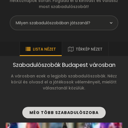
hétköznapok során. Fogadd el a kihívást és válassz
most szabadulószobát!
LISTA NÉZET
TÉRKÉP NÉZET
Szabadulószobák Budapest városban
A városban ezek a legjobb szabadulószobák. Nézz
körül és olvasd el a játékosok véleményeit, mielőtt
választanál közülük.
MÉG TÖBB SZABADULÓSZOBA