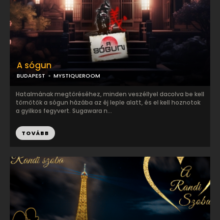
A sógun
BUDAPEST
MYSTIQUEROOM
Hatalmának megtöréséhez, minden veszéllyel dacolva be kell
törnötök a sógun házába az éj leple alatt, és el kell hoznotok
a gyilkos fegyvert. Sugawara n...
TOVÁBB