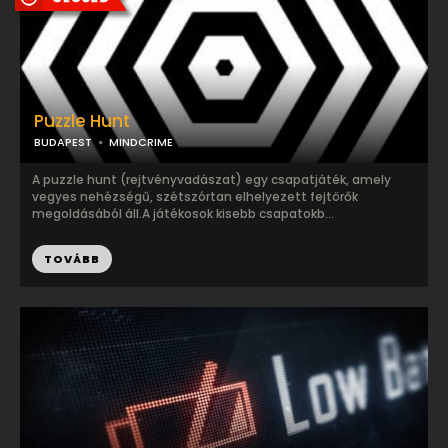
Puzzle Hunt
BUDAPEST
MINDCRIME
A puzzle hunt (rejtvényvadászat) egy csapatjáték, amely
vegyes nehézségű, szétszórtan elhelyezett fejtörők
megoldásából áll.A játékosok kisebb csapatokb...
TOVÁBB