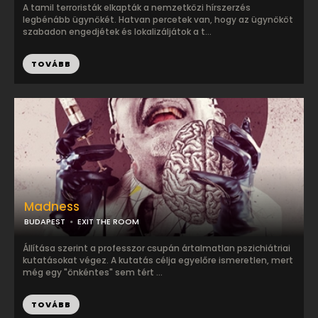
A tamil terroristák elkapták a nemzetközi hírszerzés
legbénább ügynökét. Hatvan percetek van, hogy az ügynököt
szabadon engedjétek és lokalizáljátok a t...
TOVÁBB
Madness
BUDAPEST
EXIT THE ROOM
Állítása szerint a professzor csupán ártalmatlan pszichiátriai
kutatásokat végez. A kutatás célja egyelőre ismeretlen, mert
még egy "önkéntes" sem tért ...
TOVÁBB