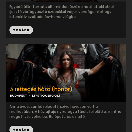
Egyedülálló , tematizált, minden érzékre ható effektekkel ,
ijesztő vérfagyasztó szobákkal várjuk vendégeinket egy
interaktív szabadulós-horror világba....
TOVÁBB
A rettegés háza (horror)
BUDAPEST
MYSTIQUEROOM
Anna óvatosan közeledett, szíve hevesen vert a
mellkasában. A ház ajtaja nyikorogva tárult fel előtte, mintha
maga hívta volna be. Belépett, és az ajtó ...
TOVÁBB