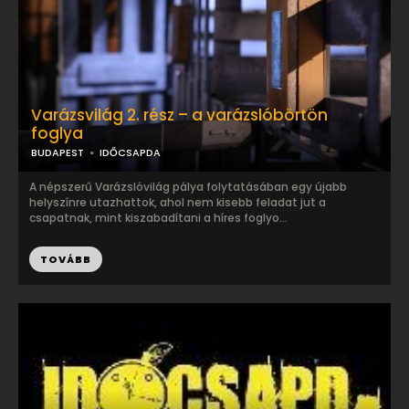
Varázsvilág 2. rész – a varázslóbörtön
foglya
BUDAPEST
IDŐCSAPDA
A népszerű Varázslóvilág pálya folytatásában egy újabb
helyszínre utazhattok, ahol nem kisebb feladat jut a
csapatnak, mint kiszabadítani a híres foglyo...
TOVÁBB