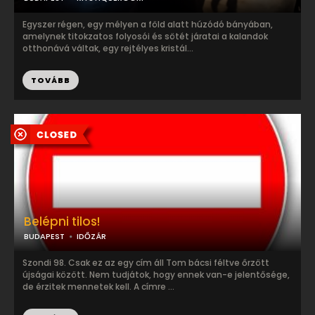
Egyszer régen, egy mélyen a föld alatt húzódó bányában,
amelynek titokzatos folyosói és sötét járatai a kalandok
otthonává váltak, egy rejtélyes kristál...
TOVÁBB
Belépni tilos!
BUDAPEST
IDŐZÁR
Szondi 98. Csak ez az egy cím áll Tom bácsi féltve őrzött
újságai között. Nem tudjátok, hogy ennek van-e jelentősége,
de érzitek mennetek kell. A címre ...