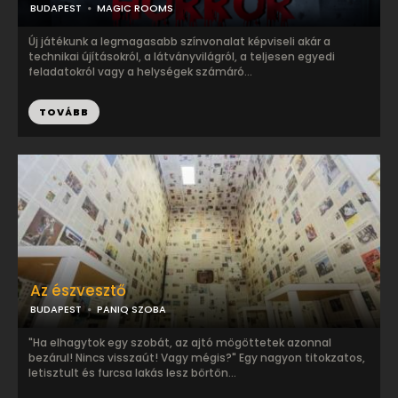
BUDAPEST
MAGIC ROOMS
Új játékunk a legmagasabb színvonalat képviseli akár a
technikai újításokról, a látványvilágról, a teljesen egyedi
feladatokról vagy a helységek számáró...
TOVÁBB
Az észvesztő
BUDAPEST
PANIQ SZOBA
"Ha elhagytok egy szobát, az ajtó mögöttetek azonnal
bezárul! Nincs visszaút! Vagy mégis?" Egy nagyon titokzatos,
letisztult és furcsa lakás lesz börtön...