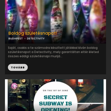
Boldog születésnapot!
BUDAPEST
DETECTIVITY
Saját, csakis a te számodra készített játékkal kíván boldog
születésnapot a Detectivity, mely garantáltan eltér életed
összes eddigi születésnapi murijá...
TOVÁBB