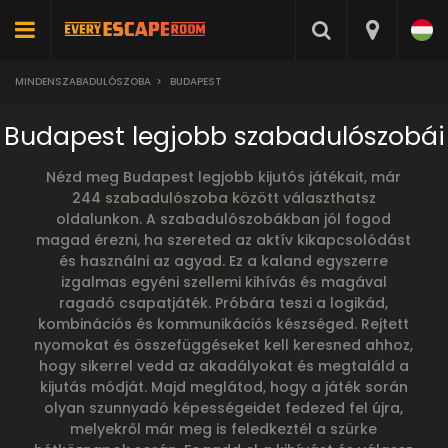
MINDENSZABADULÓSZOBA
>
BUDAPEST
Budapest legjobb szabadulószobái
Nézd meg Budapest legjobb kijutós játékait, már
244 szabadulószoba között választhatsz
oldalunkon. A szabadulószobákban jól fogod
magad érezni, ha szereted az aktív kikapcsolódást
és használni az agyad. Ez a kaland egyszerre
izgalmas egyéni szellemi kihívás és magával
ragadó csapatjáték. Próbára teszi a logikád,
kombinációs és kommunikációs készséged. Rejtett
nyomokat és összefüggéseket kell keresned ahhoz,
hogy sikerrel vedd az akadályokat és megtaláld a
kijutás módját. Majd meglátod, hogy a játék során
olyan szunnyadó képességeidet fedezed fel újra,
melyekről már meg is feledkeztél a szürke