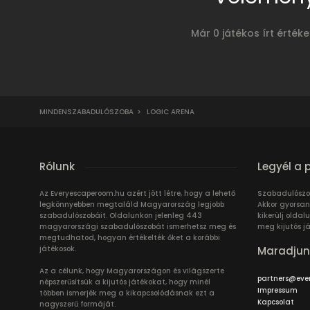
Már 0 játékos írt érték
MINDENSZABADULÓSZOBA
>
LOGIC ARENA
Rólunk
Legyél a 
Az Everyescaperoom.hu azért jött létre, hogy a lehető
Szabadulószo
legkönnyebben megtaláld Magyarország legjobb
Akkor gyorsan
szabadulószobáit. Oldalunkon jelenleg 443
kikerülj oldal
magyarországi szabadulószobát ismerhetsz meg és
meg kijutós j
megtudhatod, hogyan értékelték őket a korábbi
játékosok.
Maradjun
Az a célunk, hogy Magyarországon és világszerte
partners@eve
népszerűsítsük a kijutós játékokat, hogy minél
Impressum
többen ismerjék meg a kikapcsolódásnak ezt a
Kapcsolat
nagyszerű formáját.