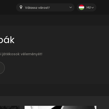
HU
Válassz várost!
bák
i játékosok véleményét!