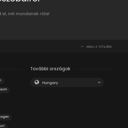
d el, mit mondanak róla!
MENJ A TETEJÉRE
További országok
n
Hungary
ssum
hagen
urt