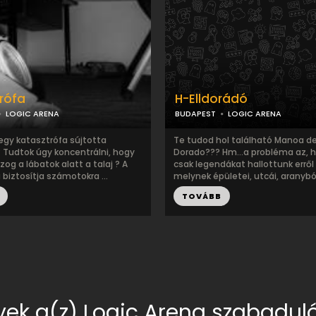
rófa
H-Elldorádó
LOGIC ARENA
BUDAPEST
LOGIC ARENA
 egy katasztrófa sújtotta
Te tudod hol található Manoa de
 Tudtok úgy koncentrálni, hogy
Dorado??? Hm…a probléma az, h
g a lábatok alatt a talaj ? A
csak legendákat hallottunk erről 
 biztosítja számotokra ...
melynek épületei, utcái, aranyból 
TOVÁBB
ek a(z) Logic Arena szabaduló