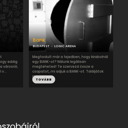
Bank
BUDAPEST
LOGIC ARENA
l
Megfordult már a fejedben, hogy kirabolnál
ogy eddig
egy BANK-ot? Nálunk legálisan
a városról,
megteheted! Te szervezd össze a
v...
csapatot, mi adjuk a BANK-ot. Találjátok
meg a ...
TOVÁBB
szobáiról