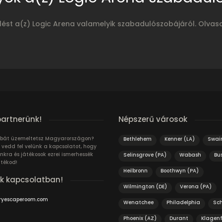
elést a(z) Logic Arena valamelyik szabadulószobájáról. Olvas
partnerünk!
Népszerű városok
bát üzemeltetsz Magyarországon?
Bethlehem
Kenner (LA)
Swai
 vedd fel velünk a kapcsolatot, hogy
unkra és játékosok ezrei ismerhessék
Selinsgrove (PA)
Wabash
Bu
átékod!
Heilbronn
Boothwyn (PA)
k kapcsolatban!
Wilmington (DE)
Verona (PA)
ryescaperoom.com
Wenatchee
Philadelphia
Sc
Phoenix (AZ)
Durant
Klagenf