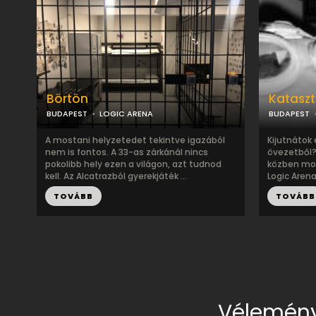
Börtön
Kataszt
BUDAPEST
LOGIC ARENA
BUDAPEST
A mostani helyzetedet tekintve igazából
Kijutnátok
nem is fontos. A 33-as zárkánál nincs
övezetből?
pokolibb hely ezen a világon, azt tudnod
közben mozo
kell. Az Alcatrazból gyerekjáték ...
Logic Arena
TOVÁBB
TOVÁBB
Vélemény