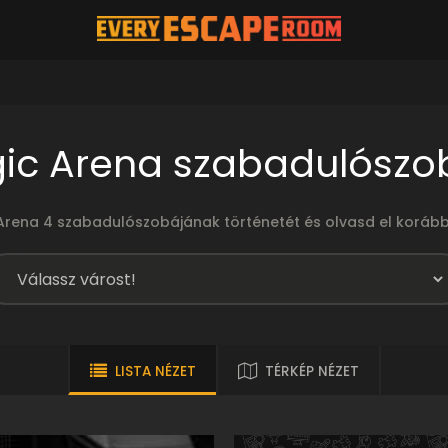
gic Arena szabadulószo
Arena 4 szabadulószobájának történetét és olvasd el korább
LISTA NÉZET
TÉRKÉP NÉZET