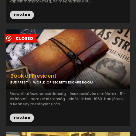
kaparinthatjátok meg, ha megfejtitek a kül...
TOVÁBB
Book of President
BUDAPEST
WORLD OF SECRETS ESCAPE ROOM
Roswelli ufószerencsétlenség... összeesküvés elméletek... 51-
es körzet... nemzetbiztonság... elnöki titkok...1963-ban járunk,
a Kennedy merénylet után. ...
TOVÁBB