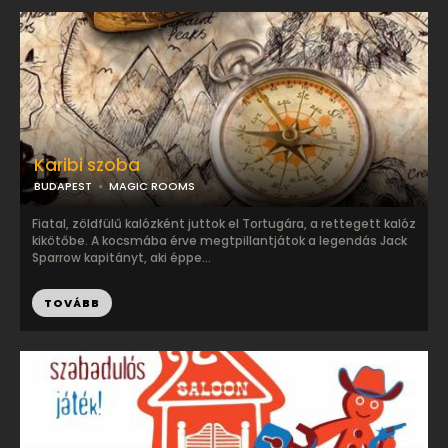
Karibi szoba
BUDAPEST
MAGIC ROOMS
Fiatal, zöldfülű kalózként juttok el Tortugára, a rettegett kalóz
kikötőbe. A kocsmába érve megtpillantjátok a legendás Jack
Sparrow kapitányt, aki éppe...
TOVÁBB