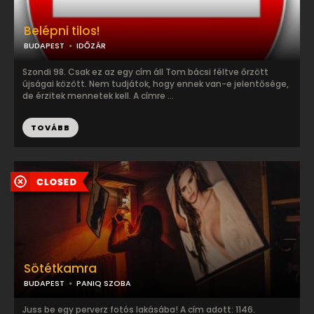
Belépni tilos!
BUDAPEST
IDŐZÁR
Szondi 98. Csak ez az egy cím áll Tom bácsi féltve őrzött
újságai között. Nem tudjátok, hogy ennek van-e jelentősége,
de érzitek mennetek kell. A címre ...
TOVÁBB
Sötétkamra
BUDAPEST
PANIQ SZOBA
Juss be egy perverz fotós lakásába! A cím adott: 1146.