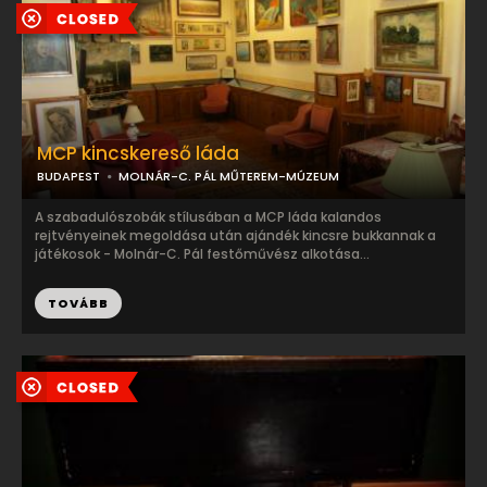
MCP kincskereső láda
BUDAPEST
MOLNÁR-C. PÁL MŰTEREM-MÚZEUM
A szabadulószobák stílusában a MCP láda kalandos
rejtvényeinek megoldása után ajándék kincsre bukkannak a
játékosok - Molnár-C. Pál festőművész alkotása...
TOVÁBB