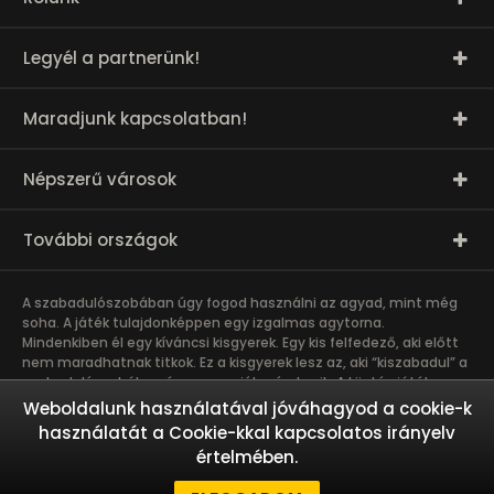
Legyél a partnerünk!
Maradjunk kapcsolatban!
Népszerű városok
További országok
A szabadulószobában úgy fogod használni az agyad, mint még
soha. A játék tulajdonképpen egy izgalmas agytorna.
Mindenkiben él egy kíváncsi kisgyerek. Egy kis felfedező, aki előtt
nem maradhatnak titkok. Ez a kisgyerek lesz az, aki “kiszabadul” a
szabadulószobában
és nagyon jól szórakozik. A kijutós játék
csapatmunka. A közös kaland erősíti a bizalmat és a kötődést a
Weboldalunk használatával jóváhagyod a cookie-k
játékosok között, így összehozza a munkahelyi és baráti
használatát a Cookie-kkal kapcsolatos irányelv
társaságokat. A szabadulószoba olyan kalandot kínál, amibe nem
értelmében.
érdemes egyedül belevágni. Ez egy igazi csapatmunka és akkor
megy a legjobban, ha a csapattagok más-más erősségeiket