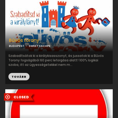
Bűvös torony
BUDAPEST
SWEET ESCAPE
Szabadítsátok ki a királykisasszonyt, és jussatok ki a Bűvös
Torony fogságából 60 perc leforgása alatt! 100% logikai
szoba, itt az ügyességetekkel nem m...
TOVÁBB