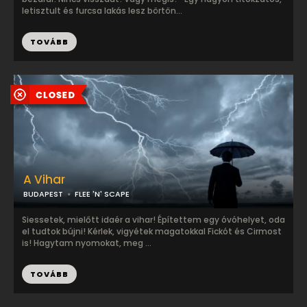
letisztult és furcsa lakás lesz börtön...
TOVÁBB
A Vihar
BUDAPEST
FLEE 'N' SCAPE
Siessetek, mielőtt idaér a vihar! Építettem egy óvóhelyet, oda
el tudtok bújni! Kérlek, vigyétek magatokkal Fickót és Cirmost
is! Hagytam nyomokat, meg ...
TOVÁBB