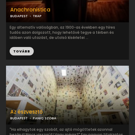
Anachronistica
BUDAPEST
TRAP
Egy alternatív valóságban, az 1900-as években egy híres
tudós azon dolgozott, hogy lehetővé tegye a térben és
időben való utazást, de utolsó kísérletei ...
TOVÁBB
Az észvesztő
BUDAPEST
PANIQ SZOBA
"Ha elhagytok egy szobát, az ajtó mögöttetek azonnal
bezárul! Nincs visszaút! Vagy mégis?" Egy nagyon titokzatos,