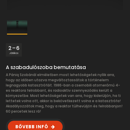
2 – 6
Játékos
A szabadulószoba bemutatása
A Pániq Szobánál elméletben most lehetőségetek nyílik arra,
hogy az időben utazva megváltoztassátok a történelem
legnagyobb katasztrófáit. 1986-ban a csernobili atomerőmű 4-
es reaktora felrobbant, és radioaktiv szennyeződés került a
környezetbe. Most lehetőségetek van arra, hogy kiderüljön, ha ti
lettetek volna ott, akkor is bekövetkezett volna e a katasztrófa!
Akadályozzátok meg, hogy a reaktor túlhevüljön és felrobbanjon!
60 percetek lesz rá!
BŐVEBB INFÓ