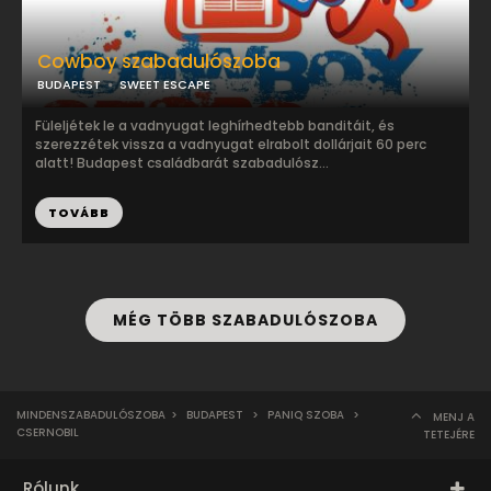
Cowboy szabadulószoba
BUDAPEST
SWEET ESCAPE
Füleljétek le a vadnyugat leghírhedtebb banditáit, és
szerezzétek vissza a vadnyugat elrabolt dollárjait 60 perc
alatt! Budapest családbarát szabadulósz...
TOVÁBB
MÉG TÖBB SZABADULÓSZOBA
MINDENSZABADULÓSZOBA
>
BUDAPEST
>
PANIQ SZOBA
>
MENJ A
CSERNOBIL
TETEJÉRE
Rólunk