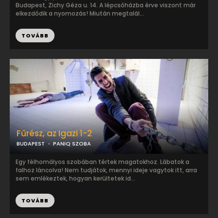
Budapest, Zichy Géza u. 14. A lépcsőházba érve viszont már
elkezdődik a nyomozás! Miután megtalál...
TOVÁBB
Fűrész, az Igazi 1-2
BUDAPEST
PANIQ SZOBA
Egy félhomályos szobában tértek magatokhoz. Lábatok a
falhoz láncolva! Nem tudjátok, mennyi ideje vagytok itt, arra
sem emlékeztek, hogyan kerültetek id...
TOVÁBB