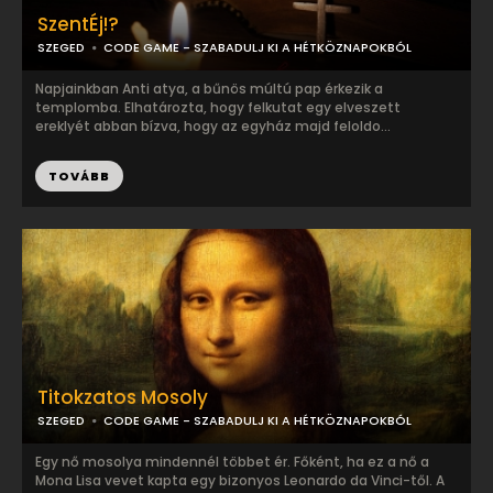
SzentÉj!?
SZEGED
CODE GAME - SZABADULJ KI A HÉTKÖZNAPOKBÓL
Napjainkban Anti atya, a bűnös múltú pap érkezik a
templomba. Elhatározta, hogy felkutat egy elveszett
ereklyét abban bízva, hogy az egyház majd feloldo...
TOVÁBB
Titokzatos Mosoly
SZEGED
CODE GAME - SZABADULJ KI A HÉTKÖZNAPOKBÓL
Egy nő mosolya mindennél többet ér. Főként, ha ez a nő a
Mona Lisa vevet kapta egy bizonyos Leonardo da Vinci-től. A