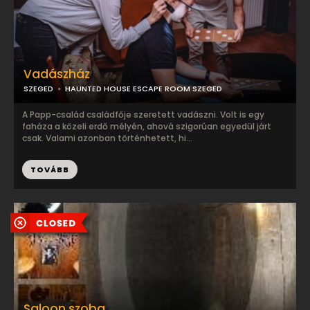
Vadászház
SZEGED
HAUNTED HOUSE ESCAPE ROOM SZEGED
A Papp-család családfője szeretett vadászni. Volt is egy
faháza a közeli erdő mélyén, ahová szigorúan egyedül járt
csak. Valami azonban történhetett, hi...
TOVÁBB
Saloon szoba