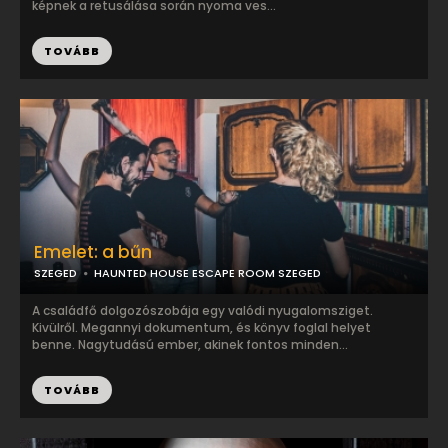
képnek a retusálása során nyoma ves...
TOVÁBB
Emelet: a bűn
SZEGED
HAUNTED HOUSE ESCAPE ROOM SZEGED
A családfő dolgozószobája egy valódi nyugalomsziget.
Kivülről. Megannyi dokumentum, és könyv foglal helyet
benne. Nagytudású ember, akinek fontos minden...
TOVÁBB