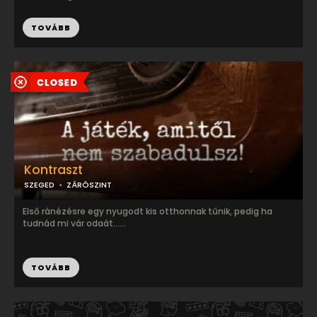
TOVÁBB
Kontraszt
SZEGED
ZÁRÓSZINT
Első ránézésre egy nyugodt kis otthonnak tűnik, pedig ha
tudnád mi vár odaát......
TOVÁBB