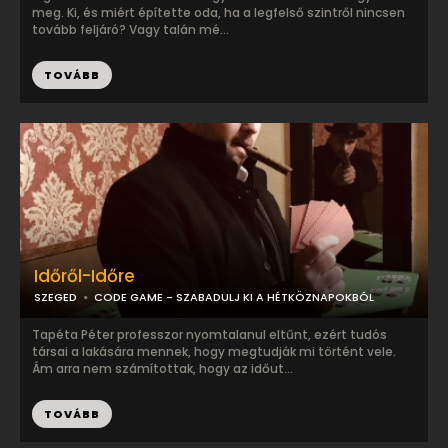
meg. Ki, és miért építette oda, ha a legfelső szintről nincsen
tovább feljáró? Vagy talán mé...
TOVÁBB
Időről-Időre
SZEGED
CODE GAME - SZABADULJ KI A HÉTKÖZNAPOKBÓL
Tapéta Péter professzor nyomtalanul eltűnt, ezért tudós
társai a lakására mennek, hogy megtudják mi történt vele.
Ám arra nem számítottak, hogy az időut...
TOVÁBB