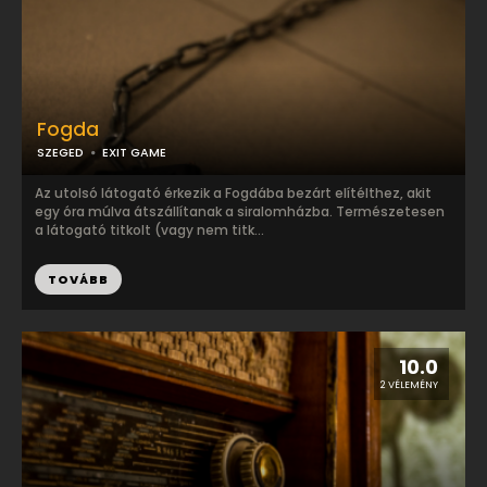
Fogda
SZEGED
EXIT GAME
Az utolsó látogató érkezik a Fogdába bezárt elítélthez, akit
egy óra múlva átszállítanak a siralomházba. Természetesen
a látogató titkolt (vagy nem titk...
TOVÁBB
10.0
2 VÉLEMÉNY