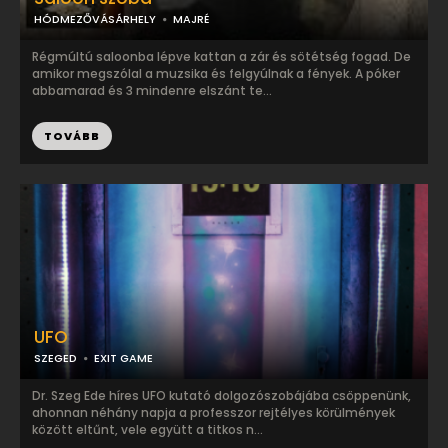
HÓDMEZŐVÁSÁRHELY
MAJRÉ
Régmúltú saloonba lépve kattan a zár és sötétség fogad. De
amikor megszólal a muzsika és felgyúlnak a fények. A póker
abbamarad és 3 mindenre elszánt te...
TOVÁBB
UFO
SZEGED
EXIT GAME
Dr. Szeg Ede híres UFO kutató dolgozószobájába csöppenünk,
ahonnan néhány napja a professzor rejtélyes körülmények
között eltűnt, vele együtt a titkos n...