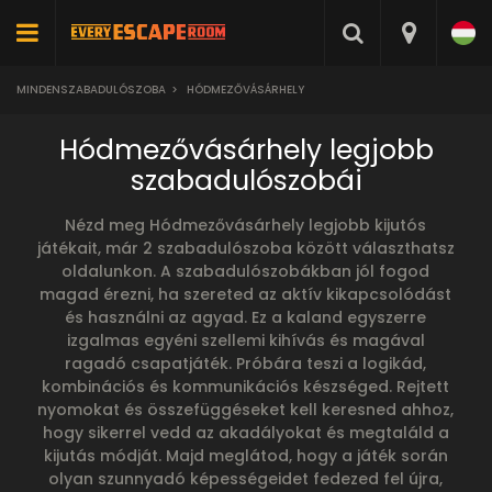
MINDENSZABADULÓSZOBA
>
HÓDMEZŐVÁSÁRHELY
Hódmezővásárhely legjobb
szabadulószobái
Nézd meg Hódmezővásárhely legjobb kijutós
játékait, már 2 szabadulószoba között választhatsz
oldalunkon. A szabadulószobákban jól fogod
magad érezni, ha szereted az aktív kikapcsolódást
és használni az agyad. Ez a kaland egyszerre
izgalmas egyéni szellemi kihívás és magával
ragadó csapatjáték. Próbára teszi a logikád,
kombinációs és kommunikációs készséged. Rejtett
nyomokat és összefüggéseket kell keresned ahhoz,
hogy sikerrel vedd az akadályokat és megtaláld a
kijutás módját. Majd meglátod, hogy a játék során
olyan szunnyadó képességeidet fedezed fel újra,