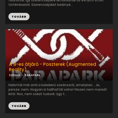
falai közé, így szerencséjükre lemaradnak az évnyitó sötét
történéseiről. Szerencséjüket beárnyé...
TOVÁBB
A 9-es átjáró - Poszterek (Augmented
Reality)
SZEGED
PARAPARK
Hallottál már arról a balsikerű szeánszról, amelyben… Ja,
persze: nem. Hogyan is hallhattál volna! Hiszen nem maradt
kitől. Nos, nem sokat tudunk: úgy t...
TOVÁBB