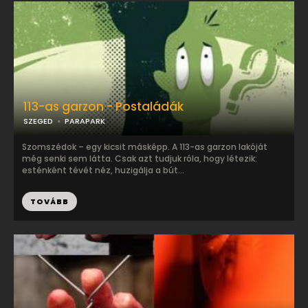
113-as garzon - Postaládák
SZEGED
PARAPARK
Szomszédok – egy kicsit másképp. A 113-as garzon lakóját
még senki sem látta. Csak azt tudjuk róla, hogy létezik:
esténként tévét néz, huzigálja a bút...
TOVÁBB