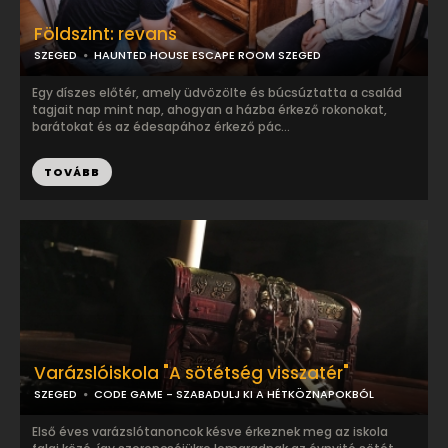
Földszint: revans
SZEGED
HAUNTED HOUSE ESCAPE ROOM SZEGED
Egy díszes előtér, amely üdvözölte és búcsúztatta a család
tagjait nap mint nap, ahogyan a házba érkező rokonokat,
barátokat és az édesapához érkező pác...
TOVÁBB
Varázslóiskola "A sötétség visszatér"
SZEGED
CODE GAME - SZABADULJ KI A HÉTKÖZNAPOKBÓL
Első éves varázslótanoncok késve érkeznek meg az iskola