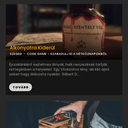
Alkonyatra Kiderül
SZEGED
CODE GAME - SZABADULJ KI A HÉTKÖZNAPOKBÓL
Éjszakánként sejtelmes árnyak, halk neszezések tartják
rettegésben a helyieket. Egy titokzatos lény, aki két apró
sebet hagy áldozata nyakán. Gilbert D....
TOVÁBB