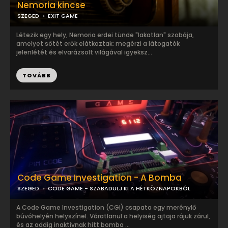
Nemoria kincse
SZEGED
EXIT GAME
Létezik egy hely, Nemoria erdei tünde "lakatlan" szobája,
amelyet sötét erők elátkoztak: megérzi a látogatók
jelenlétét és elvarázsolt világával igyeksz...
TOVÁBB
Code Game Investigation - A Bomba
SZEGED
CODE GAME - SZABADULJ KI A HÉTKÖZNAPOKBÓL
A Code Game Investigation (CGI) csapata egy merénylő
búvóhelyén helyszínel. Váratlanul a helyiség ajtaja rájuk zárul,
és az addig inaktívnak hitt bomba ...