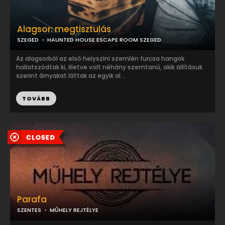
Alagsor: megtisztulás
SZEGED
HAUNTED HOUSE ESCAPE ROOM SZEGED
Az alagsorból az első helyszíni szemlén furcsa hangok
hallatszódtak ki, illetve volt néhány szemtanú, akik állításuk
szerint árnyakat láttak az egyik al...
TOVÁBB
Parafa
SZENTES
MŰHELY REJTÉLYE