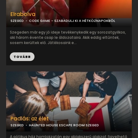
Elrabolva
SZEGED
CODE GAME - SZABADULJ KI A HÉTKÖZNAPOKBÓL
Szegeden már egy jó ideje tevékenykedik egy sorozatgyilkos,
aki három évente csap le áldozataira. Akik eddig eltűntek,
sosem kerültek elő. Játékosaink e...
TOVÁBB
Padlás: az élet
SZEGED
HAUNTED HOUSE ESCAPE ROOM SZEGED
A gótikus ház homlokzatán egy ablakszerű alakzat figyelhető