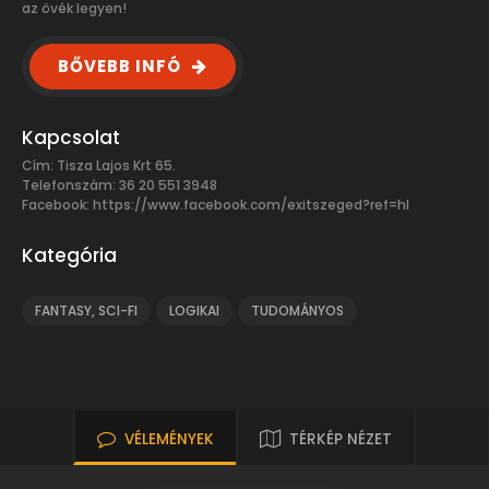
az övék legyen!
BŐVEBB INFÓ
Kapcsolat
Cím: Tisza Lajos Krt 65.
Telefonszám: 36 20 551 3948
Facebook:
https://www.facebook.com/exitszeged?ref=hl
Kategória
FANTASY, SCI-FI
LOGIKAI
TUDOMÁNYOS
VÉLEMÉNYEK
TÉRKÉP NÉZET