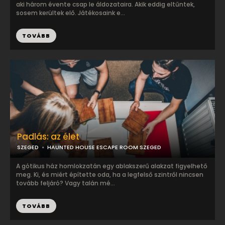
aki három évente csap le áldozataira. Akik eddig eltűntek,
sosem kerültek elő. Játékosaink e...
TOVÁBB
Padlás: az élet
SZEGED
HAUNTED HOUSE ESCAPE ROOM SZEGED
A gótikus ház homlokzatán egy ablakszerű alakzat figyelhető
meg. Ki, és miért építette oda, ha a legfelső szintről nincsen
tovább feljáró? Vagy talán mé...
TOVÁBB