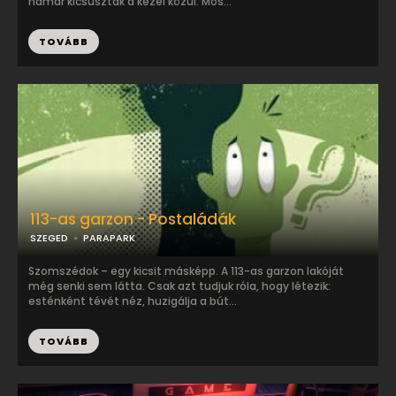
hamar kicsúsztak a kezei közül. Mos...
TOVÁBB
113-as garzon - Postaládák
SZEGED
PARAPARK
Szomszédok – egy kicsit másképp. A 113-as garzon lakóját
még senki sem látta. Csak azt tudjuk róla, hogy létezik:
esténként tévét néz, huzigálja a bút...
TOVÁBB