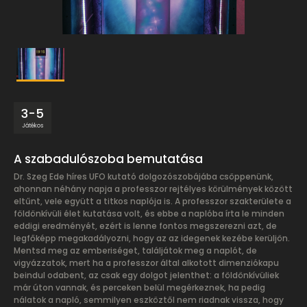
3-5
Játékos
A szabadulószoba bemutatása
Dr. Szeg Ede híres UFO kutató dolgozószobájába csöppenünk,
ahonnan néhány napja a professzor rejtélyes körülmények között
eltűnt, vele együtt a titkos naplója is. A professzor szakterülete a
földönkívüli élet kutatása volt, és ebbe a naplóba írta le minden
eddigi eredményét, ezért is lenne fontos megszerezni azt, de
legfőképp megakadályozni, hogy az az idegenek kezébe kerüljön.
Mentsd meg az emberiséget, találjátok meg a naplót, de
vigyázzatok, mert ha a professzor által alkotott dimenziókapu
beindul odabent, az csak egy dolgot jelenthet: a földönkívüliek
már úton vannak, és perceken belül megérkeznek, ha pedig
nálatok a napló, semmilyen eszköztől nem riadnak vissza, hogy