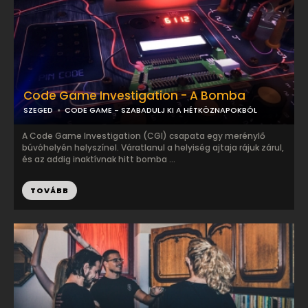
Code Game Investigation - A Bomba
SZEGED
CODE GAME - SZABADULJ KI A HÉTKÖZNAPOKBÓL
A Code Game Investigation (CGI) csapata egy merénylő
búvóhelyén helyszínel. Váratlanul a helyiség ajtaja rájuk zárul,
és az addig inaktívnak hitt bomba ...
TOVÁBB