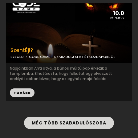
10.0
1 VÉLEMÉNY
SzentÉj!?
SZEGED
CODE GAME - SZABADULJ KI A HÉTKÖZNAPOKBÓL
Napjainkban Anti atya, a bűnös múltú pap érkezik a
templomba. Elhatározta, hogy felkutat egy elveszett
ereklyét abban bízva, hogy az egyház majd feloldo...
TOVÁBB
MÉG TÖBB SZABADULÓSZOBA