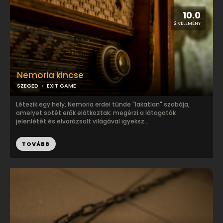
10.0
2 VÉLEMÉNY
Nemoria kincse
SZEGED
EXIT GAME
Létezik egy hely, Nemoria erdei tünde "lakatlan" szobája,
amelyet sötét erők elátkoztak: megérzi a látogatók
jelenlétét és elvarázsolt világával igyeksz...
TOVÁBB