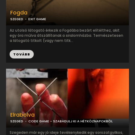
Fogda
SZEGED
EXIT GAME
Az utolsó látogató érkezik a Fogdába bezárt elítélthez, akit
egy óra múlva átszállítanak a siralomházba. Természetesen
a látogató titkolt (vagy nem titk...
TOVÁBB
Elrabolva
SZEGED
CODE GAME - SZABADULJ KI A HÉTKÖZNAPOKBÓL
Szegeden már egy jó ideje tevékenykedik egy sorozatgyilkos,