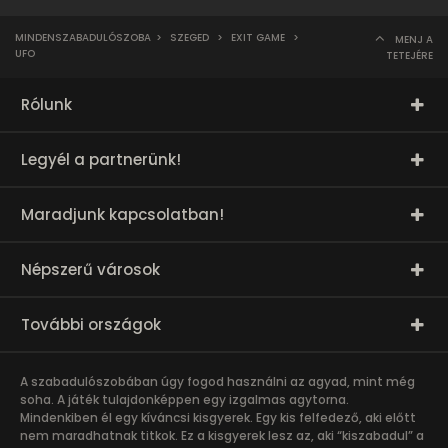
MINDENSZABADULÓSZOBA
>
SZEGED
>
EXIT GAME
>
MENJ A
UFO
TETEJÉRE
Rólunk
Legyél a partnerünk!
Maradjunk kapcsolatban!
Népszerű városok
További országok
A szabadulószobában úgy fogod használni az agyad, mint még
soha. A játék tulajdonképpen egy izgalmas agytorna.
Mindenkiben él egy kíváncsi kisgyerek. Egy kis felfedező, aki előtt
nem maradhatnak titkok. Ez a kisgyerek lesz az, aki “kiszabadul” a