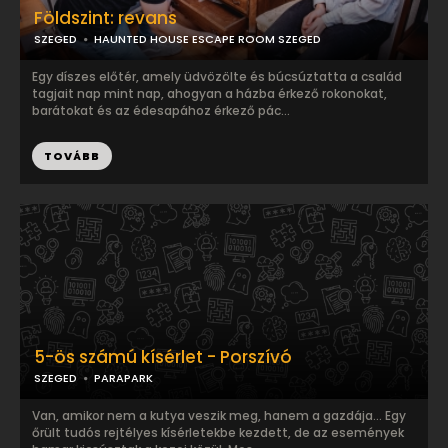
Földszint: revans
SZEGED
HAUNTED HOUSE ESCAPE ROOM SZEGED
Egy díszes előtér, amely üdvözölte és búcsúztatta a család
tagjait nap mint nap, ahogyan a házba érkező rokonokat,
barátokat és az édesapához érkező pác...
TOVÁBB
5-ös számú kísérlet - Porszívó
SZEGED
PARAPARK
Van, amikor nem a kutya veszik meg, hanem a gazdája… Egy
őrült tudós rejtélyes kísérletekbe kezdett, de az események