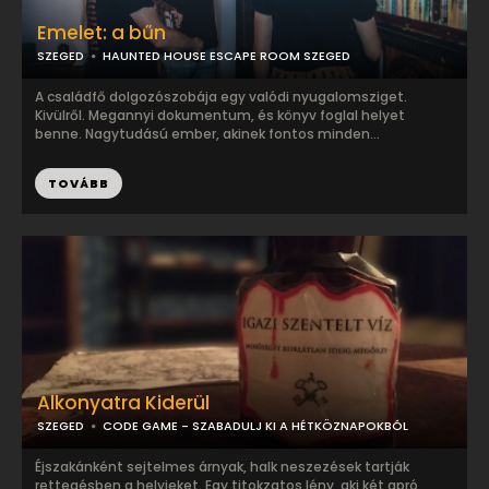
Emelet: a bűn
SZEGED
HAUNTED HOUSE ESCAPE ROOM SZEGED
A családfő dolgozószobája egy valódi nyugalomsziget.
Kivülről. Megannyi dokumentum, és könyv foglal helyet
benne. Nagytudású ember, akinek fontos minden...
TOVÁBB
Alkonyatra Kiderül
SZEGED
CODE GAME - SZABADULJ KI A HÉTKÖZNAPOKBÓL
Éjszakánként sejtelmes árnyak, halk neszezések tartják
rettegésben a helyieket. Egy titokzatos lény, aki két apró