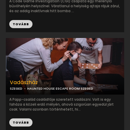
A Code Game Investigation (CGI) csapata egy merénylő
búvóhelyén helyszínel. Váratlanul a helyiség ajtaja rájuk zárul,
és az addig inaktívnak hitt bomba ...
TOVÁBB
Vadászház
SZEGED
HAUNTED HOUSE ESCAPE ROOM SZEGED
A Papp-család családfője szeretett vadászni. Volt is egy
faháza a közeli erdő mélyén, ahová szigorúan egyedül járt
csak. Valami azonban történhetett, hi...
TOVÁBB