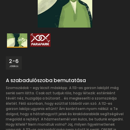
2-6
Játékos
A szabadulószoba bemutatása
Szomszédok – egy kicsit másképp. A 113-as garzon lakóját még
senki sem látta. Csak azt tudjuk róla, hogy létezik: esténként
tévét néz, huzigálja a bútorait… és megkeseríti a szomszédja
életét. Félő azonban, hogy ezúttal többről van szó. A 112-es
garzon lakója ugyanis eltűnt! Ám korántsem nyom nélkül: a Te
dolgod, hogy a hátrahagyott jelek és kirakódarabkák segítségével
megoldd a rejtélyt. A házmesternél van kulcs, be tudunk engedni.
Hogy kifelé? Nem mondtuk volna? Jaj, milyen figyelmetlenek
vagyunk. A 113-as garzonból még nem jutott ki senki. ONLINE is