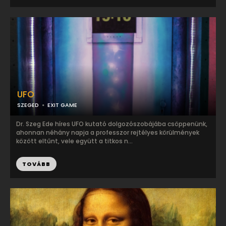
UFO
SZEGED
EXIT GAME
Dr. Szeg Ede híres UFO kutató dolgozószobájába csöppenünk,
ahonnan néhány napja a professzor rejtélyes körülmények
között eltűnt, vele együtt a titkos n...
TOVÁBB