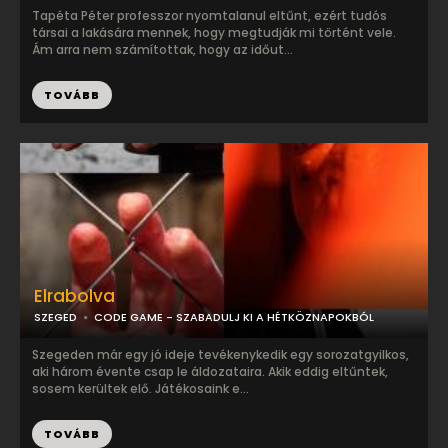
Tapéta Péter professzor nyomtalanul eltűnt, ezért tudós
társai a lakására mennek, hogy megtudják mi történt vele.
Ám arra nem számítottak, hogy az időut...
TOVÁBB
Elrabolva
SZEGED
CODE GAME - SZABADULJ KI A HÉTKÖZNAPOKBÓL
Szegeden már egy jó ideje tevékenykedik egy sorozatgyilkos,
aki három évente csap le áldozataira. Akik eddig eltűntek,
sosem kerültek elő. Játékosaink e...
TOVÁBB