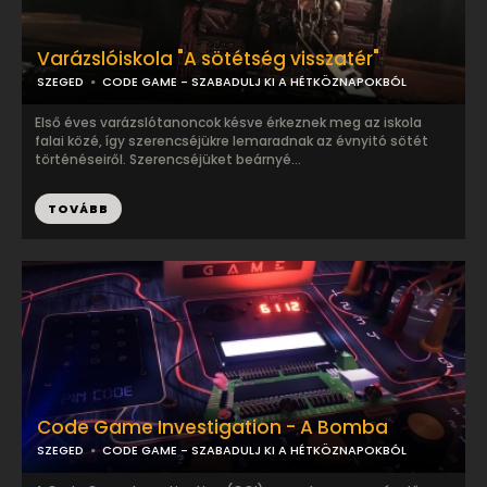
Varázslóiskola "A sötétség visszatér"
SZEGED
CODE GAME - SZABADULJ KI A HÉTKÖZNAPOKBÓL
Első éves varázslótanoncok késve érkeznek meg az iskola
falai közé, így szerencséjükre lemaradnak az évnyitó sötét
történéseiről. Szerencséjüket beárnyé...
TOVÁBB
Code Game Investigation - A Bomba
SZEGED
CODE GAME - SZABADULJ KI A HÉTKÖZNAPOKBÓL