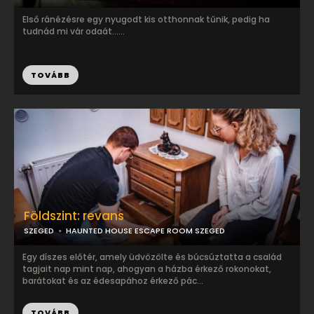
Első ránézésre egy nyugodt kis otthonnak tűnik, pedig ha
tudnád mi vár odaát......
TOVÁBB
Földszint: revans
SZEGED
HAUNTED HOUSE ESCAPE ROOM SZEGED
Egy díszes előtér, amely üdvözölte és búcsúztatta a család
tagjait nap mint nap, ahogyan a házba érkező rokonokat,
barátokat és az édesapához érkező pác...
TOVÁBB