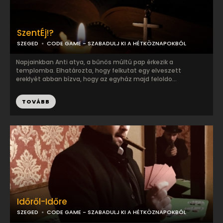
SzentÉj!?
SZEGED
CODE GAME - SZABADULJ KI A HÉTKÖZNAPOKBÓL
Napjainkban Anti atya, a bűnös múltú pap érkezik a
templomba. Elhatározta, hogy felkutat egy elveszett
ereklyét abban bízva, hogy az egyház majd feloldo...
TOVÁBB
Időről-Időre
SZEGED
CODE GAME - SZABADULJ KI A HÉTKÖZNAPOKBÓL