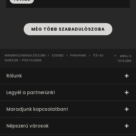
MÉG TÖBB SZABADULÓSZOBA
MINDENSZABADULÓSZOBA
>
SZEGED
>
PARAPARK
>
113-AS
MENJ A
GARZON - POSTALÁDÁK
TETEJÉRE
Rólunk
Legyél a partnerünk!
Maradjunk kapcsolatban!
Népszerű városok