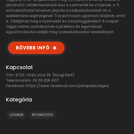
játszható! Játékmesterünk lesz a szemetek és a fületek, a Ti
instrukcióitokat követve járja be a szabadulószobát és a
webkamera segítségével Ti is pontosan ugyanazt látjátok, amit
ő. Találjátok meg a nyomokat és összefüggéseket! A csapat
tagjai online csatlakoznak a játékhoz és egymással
együttműködve oldják meg szabadulószoba feladványait.
BŐVEBB INFÓ
Kapcsolat
Cím: 6722, Vitéz utca 28. (Nyugi Kert)
Telefonszám: 06 30 828 4137
Facebook:
https://www.facebook.com/paraparkszeged
Kategória
LOGIKAI
NYOMOZÓS