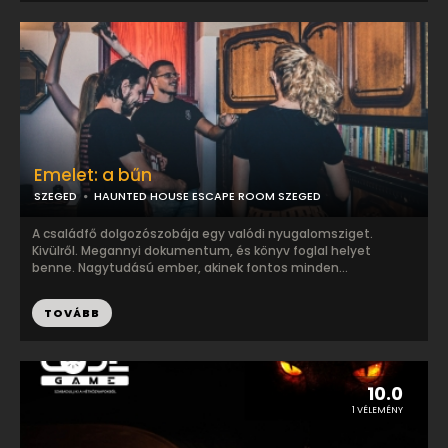
Emelet: a bűn
SZEGED
HAUNTED HOUSE ESCAPE ROOM SZEGED
A családfő dolgozószobája egy valódi nyugalomsziget.
Kivülről. Megannyi dokumentum, és könyv foglal helyet
benne. Nagytudású ember, akinek fontos minden...
TOVÁBB
10.0
1 VÉLEMÉNY