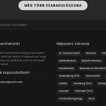
MÉG TÖBB SZABADULÓSZOBA
 GYILKOS VACSORÁRA
partnerünk!
Népszerű városok
bát üzemeltetsz Magyarországon?
St. Charles (MO)
Wichita
Sa
 vedd fel velünk a kapcsolatot, hogy
unkra és játékosok ezrei ismerhessék
Hellevoetsluis
Baarle-Nassau
átékod!
Horseheads
Bowness on Winderm
k kapcsolatban!
Greensburg (PA)
Darmstadt
ryescaperoom.com
Leiden
Hamburg (NY)
Salzb
Aachen
Yorktown (NY)
Tatárszentgyörgy
Graz