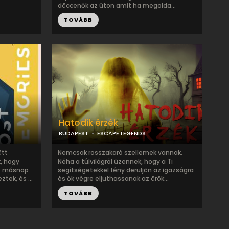
döccenők az úton amit ha megolda...
TOVÁBB
Hatodik érzék
BUDAPEST
ESCAPE LEGENDS
ött
Nemcsak rosszakaró szellemek vannak.
k, hogy
Néha a túlvilágról üzennek, hogy a Ti
rt másnap
segítségetekkel fény derüljön az igazságra
ek, és ...
és ők végre eljuthassanak az örök...
TOVÁBB