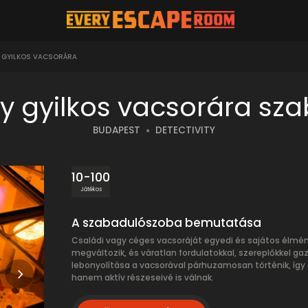
 GYILKOS VACSORÁRA
y gyilkos vacsorára sz
BUDAPEST
DETECTIVITY
10-100
Játékos
A szabadulószoba bemutatása
Családi vagy céges vacsoráját egyedi és sajátos élmén
megváltozik, és váratlan fordulatokkal, szereplőkkel g
lebonyolítása a vacsorával párhuzamosan történik, így
hanem aktív részeseivé is válnak.