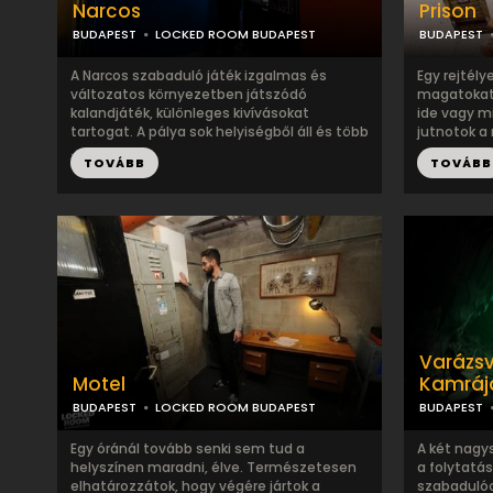
Narcos
Prison
BUDAPEST
LOCKED ROOM BUDAPEST
BUDAPEST
A Narcos szabaduló játék izgalmas és
Egy rejtély
változatos környezetben játszódó
magatokat.
kalandjáték, különleges kivívásokat
ide vagy mi
tartogat. A pálya sok helyiségből áll és több
jutnotok a 
...
TOVÁBB
TOVÁBB
Varázsvi
Motel
Kamráj
BUDAPEST
LOCKED ROOM BUDAPEST
BUDAPEST
Egy óránál tovább senki sem tud a
A két nagys
helyszínen maradni, élve. Természetesen
a folytatás
elhatározzátok, hogy végére jártok a
szabadulóc