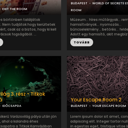
BUDAPEST
WORLD OF SECRETS E
EXIT THE ROOM
ROOM
es börtönben találjátok
Múzeum... híres műtárgyak... re
 Nem tudjátok hogy kerültetek
hamisítványok... nyomozás...
ért, csak az a biztos, hogy ki kell
bűncselekmény... betörés... felder
rácsok fogságából. ...
Adott egy hamisító, akit megbíz
készí...
TOVÁBB
lág 3. rész - Titkok
á
Your Escape Room 2
IDŐCSAPDA
BUDAPEST
YOUR ESCAPE ROOM
ikerű Varázsvilág pálya után jön
Lorem ipsum dolor sit amet, con
, ahol a kalandra éhes
adipiscing elit. Integer tortor nul
sapatra a Titkok Kamrájában
in egestas eget, tristique vitae l