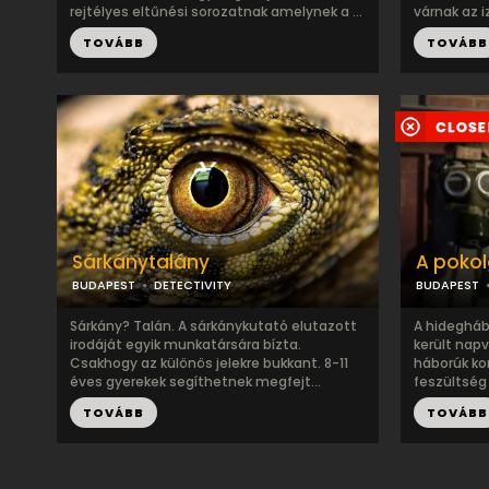
rejtélyes eltűnési sorozatnak amelynek a ...
várnak az i
TOVÁBB
TOVÁBB
Sárkánytalány
A poko
BUDAPEST
DETECTIVITY
BUDAPEST
Sárkány? Talán. A sárkánykutató elutazott
A hidegháb
irodáját egyik munkatársára bízta.
került nap
Csakhogy az különös jelekre bukkant. 8-11
háborúk ko
éves gyerekek segíthetnek megfejt...
feszültség
TOVÁBB
TOVÁBB