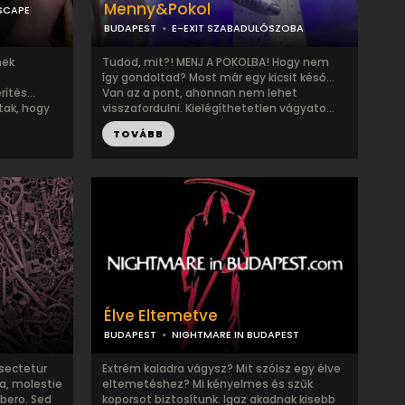
Menny&Pokol
SCAPE
BUDAPEST
E-EXIT SZABADULÓSZOBA
mek
Tudod, mit?! MENJ A POKOLBA! Hogy nem
így gondoltad? Most már egy kicsit késő…
ítés...
Van az a pont, ahonnan nem lehet
tak, hogy
visszafordulni. Kielégíthetetlen vágyato...
TOVÁBB
Élve Eltemetve
BUDAPEST
NIGHTMARE IN BUDAPEST
sectetur
Extrém kaladra vágysz? Mit szólsz egy élve
la, molestie
eltemetéshez? Mi kényelmes és szűk
ibero. Sed
koporsot biztosítunk. Igaz akadnak kisebb