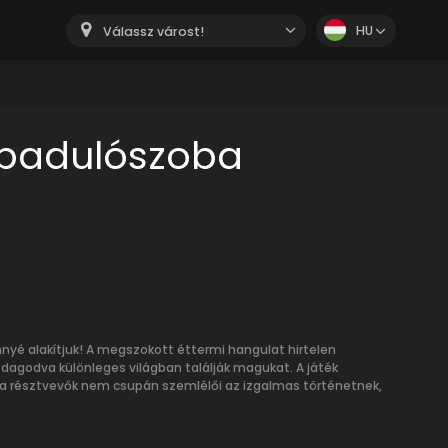
HU
Válassz várost!
abadulószoba
nyé alakítjuk! A megszokott éttermi hangulat hirtelen
azdagodva különleges világban találják magukat. A játék
 a résztvevők nem csupán szemlélői az izgalmas történetnek,