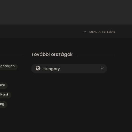
MENJ A TETEJÉRE
További országok
lgótarján
Hungary
ere
Horst
urg