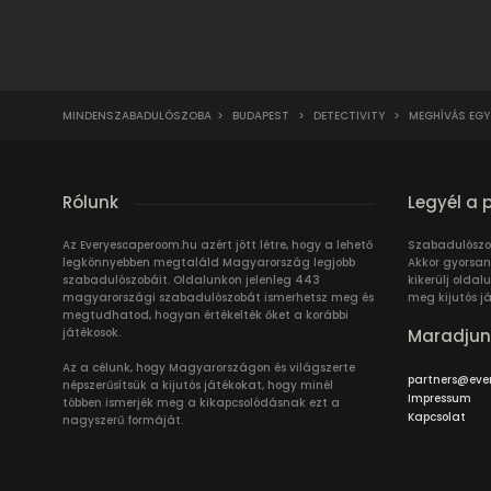
MINDENSZABADULÓSZOBA
>
BUDAPEST
>
DETECTIVITY
>
MEGHÍVÁS EGY
Rólunk
Legyél a 
Az Everyescaperoom.hu azért jött létre, hogy a lehető
Szabadulószo
legkönnyebben megtaláld Magyarország legjobb
Akkor gyorsan
szabadulószobáit. Oldalunkon jelenleg 443
kikerülj oldal
magyarországi szabadulószobát ismerhetsz meg és
meg kijutós j
megtudhatod, hogyan értékelték őket a korábbi
játékosok.
Maradjun
Az a célunk, hogy Magyarországon és világszerte
partners@eve
népszerűsítsük a kijutós játékokat, hogy minél
Impressum
többen ismerjék meg a kikapcsolódásnak ezt a
Kapcsolat
nagyszerű formáját.