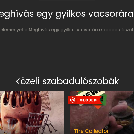
eghívás egy gyilkos vacsorára
 véleményét a Meghívás egy gyilkos vacsorára szabadulószobá
Közeli szabadulószobák
The Collector