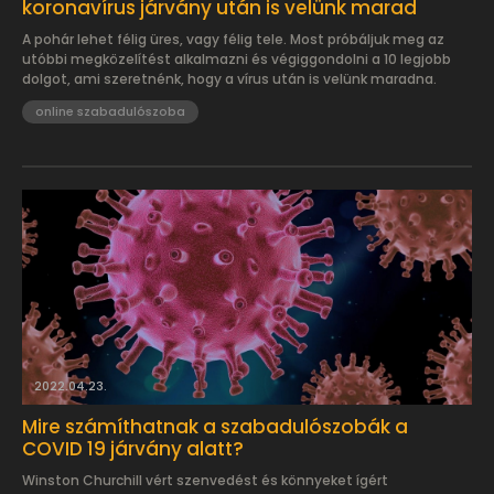
koronavírus járvány után is velünk marad
A pohár lehet félig üres, vagy félig tele. Most próbáljuk meg az
utóbbi megközelítést alkalmazni és végiggondolni a 10 legjobb
dolgot, ami szeretnénk, hogy a vírus után is velünk maradna.
online szabadulószoba
2022.04.23.
Mire számíthatnak a szabadulószobák a
COVID 19 járvány alatt?
Winston Churchill vért szenvedést és könnyeket ígért