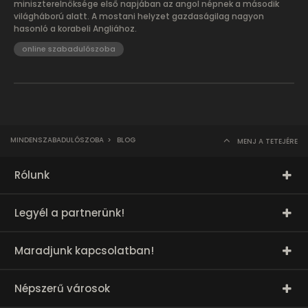
miniszterelnöksége első napjában az angol népnek a második
világháború alatt. A mostani helyzet gazdaságilag nagyon
hasonló a korabeli Angliához.
online szabadulószoba
MINDENSZABADULÓSZOBA
>
BLOG
MENJ A TETEJÉRE
Rólunk
Legyél a partnerünk!
Maradjunk kapcsolatban!
Népszerű városok