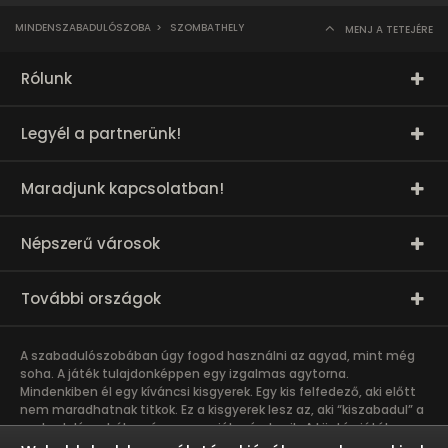
MINDENSZABADULÓSZOBA
>
SZOMBATHELY
MENJ A TETEJÉRE
Rólunk
Legyél a partnerünk!
Maradjunk kapcsolatban!
Népszerű városok
További országok
A szabadulószobában úgy fogod használni az agyad, mint még
soha. A játék tulajdonképpen egy izgalmas agytorna.
Mindenkiben él egy kíváncsi kisgyerek. Egy kis felfedező, aki előtt
nem maradhatnak titkok. Ez a kisgyerek lesz az, aki “kiszabadul” a
szabadulószobában
és nagyon jól szórakozik. A kijutós játék
csapatmunka. A közös kaland erősíti a bizalmat és a kötődést a