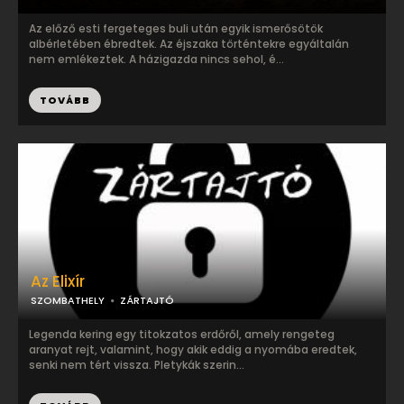
Az előző esti fergeteges buli után egyik ismerősötök
albérletében ébredtek. Az éjszaka történtekre egyáltalán
nem emlékeztek. A házigazda nincs sehol, é...
TOVÁBB
Az Elixír
SZOMBATHELY
ZÁRTAJTÓ
Legenda kering egy titokzatos erdőről, amely rengeteg
aranyat rejt, valamint, hogy akik eddig a nyomába eredtek,
senki nem tért vissza. Pletykák szerin...