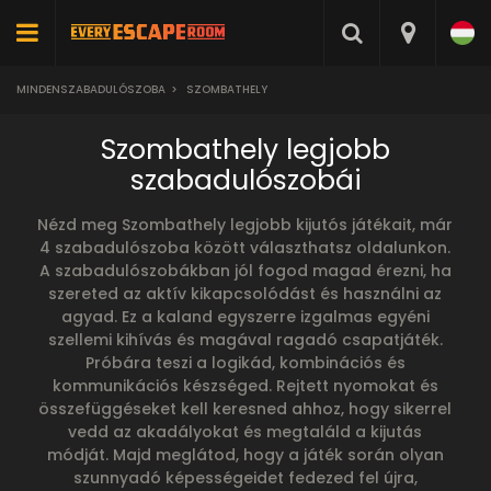
MINDENSZABADULÓSZOBA
>
SZOMBATHELY
Szombathely legjobb
szabadulószobái
Nézd meg Szombathely legjobb kijutós játékait, már
4 szabadulószoba között választhatsz oldalunkon.
A szabadulószobákban jól fogod magad érezni, ha
szereted az aktív kikapcsolódást és használni az
agyad. Ez a kaland egyszerre izgalmas egyéni
szellemi kihívás és magával ragadó csapatjáték.
Próbára teszi a logikád, kombinációs és
kommunikációs készséged. Rejtett nyomokat és
összefüggéseket kell keresned ahhoz, hogy sikerrel
vedd az akadályokat és megtaláld a kijutás
módját. Majd meglátod, hogy a játék során olyan
szunnyadó képességeidet fedezed fel újra,