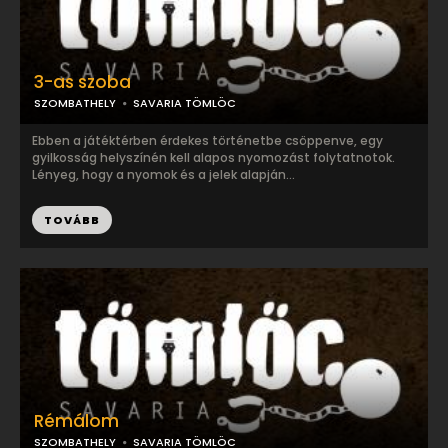
3-as szoba
SZOMBATHELY
SAVARIA TÖMLÖC
Ebben a játéktérben érdekes történetbe csöppenve, egy
gyilkosság helyszínén kell alapos nyomozást folytatnotok.
Lényeg, hogy a nyomok és a jelek alapján...
TOVÁBB
Rémálom
SZOMBATHELY
SAVARIA TÖMLÖC