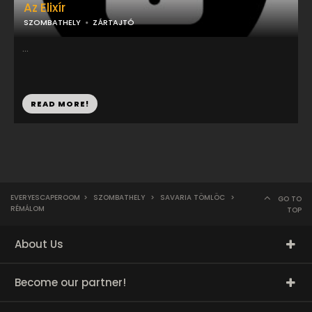
Az Elixír
SZOMBATHELY
ZÁRTAJTÓ
...
READ MORE!
EVERYESCAPEROOM
>
SZOMBATHELY
>
SAVARIA TÖMLÖC
>
GO TO
RÉMÁLOM
TOP
About Us
Become our partner!