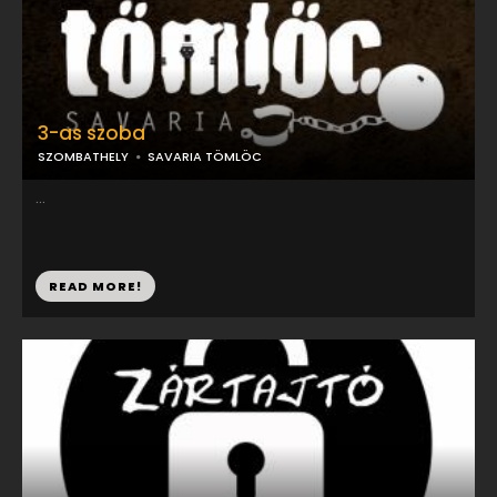
3-as szoba
SZOMBATHELY
SAVARIA TÖMLÖC
...
READ MORE!