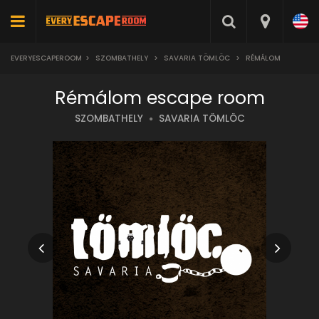
EVERYESCAPEROOM
>
SZOMBATHELY
>
SAVARIA TÖMLÖC
>
RÉMÁLOM
Rémálom escape room
SZOMBATHELY
SAVARIA TÖMLÖC