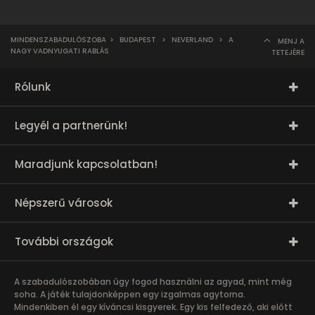
MINDENSZABADULÓSZOBA
>
BUDAPEST
>
NEVERLAND
>
A
MENJ A
NAGY VADNYUGATI RABLÁS
TETEJÉRE
Rólunk
Legyél a partnerünk!
Maradjunk kapcsolatban!
Népszerű városok
További országok
A szabadulószobában úgy fogod használni az agyad, mint még
soha. A játék tulajdonképpen egy izgalmas agytorna.
Mindenkiben él egy kíváncsi kisgyerek. Egy kis felfedező, aki előtt