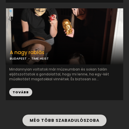
A nagy rablás
BUDAPEST
TIME HEIST
Mindannyian voltatok már múzeumban és sokan talán
eljátszottatok a gondolattal, hogy mi lenne, ha egy-két
műalkotást magatokkal vinnétek. És biztosan so...
TOVÁBB
MÉG TÖBB SZABADULÓSZOBA