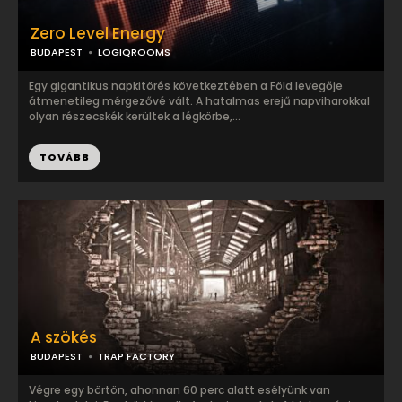
Zero Level Energy
BUDAPEST
LOGIQROOMS
Egy gigantikus napkitörés következtében a Föld levegője
átmenetileg mérgezővé vált. A hatalmas erejű napviharokkal
olyan részecskék kerültek a légkörbe,...
TOVÁBB
A szökés
BUDAPEST
TRAP FACTORY
Végre egy börtön, ahonnan 60 perc alatt esélyünk van