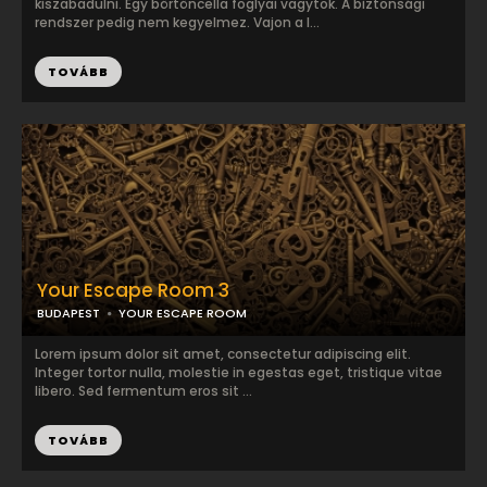
kiszabadulni. Egy börtöncella foglyai vagytok. A biztonsági
rendszer pedig nem kegyelmez. Vajon a l...
TOVÁBB
Your Escape Room 3
BUDAPEST
YOUR ESCAPE ROOM
Lorem ipsum dolor sit amet, consectetur adipiscing elit.
Integer tortor nulla, molestie in egestas eget, tristique vitae
libero. Sed fermentum eros sit ...
TOVÁBB