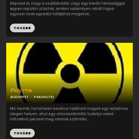
Képzeld el, hogy a családoddal, vagy egy baráti társasággal
éppen repülőn utaztok, amikor valamilyen oknál fogva
egyszer csak egyedül találjátok magatok...
TOVÁBB
Play me
BUDAPEST
PARAHOTEL
Mit tennél, ha hirtelen bezárva találnád magad egy rejtelmes
idegen helyen, ahol egy visszaszámláló tudatja veled:
hátralévő perceid meg vannak számlálv...
TOVÁBB