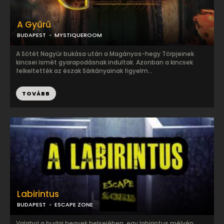
A Gyűrű
BUDAPEST
MYSTIQUEROOM
A Sötét Nagyúr bukása után a Magányos-hegy Törpjeinek
kincsei ismét gyarapodásnak indultak. Azonban a kincsek
felkeltették az észak Sárkányainak figyelm...
TOVÁBB
Labirintus
BUDAPEST
ESCAPE ZONE
Valahol a budai hegyek belsejében, egy labirintus mélyén,