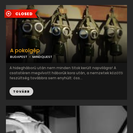
A pokolgép
BUDAPEST
MINDQUEST
A hidegháború után nem minden titok került napvilágra! A
csatatéren megvívott háborúk kora után, a nemzetek közötti
feszültség továbbra sem enyhült: öss...
TOVÁBB