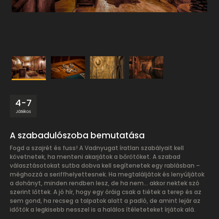
4-7
Játékos
A szabadulószoba bemutatása
Fogd a szajrét és fuss! A Vadnyugat íratlan szabályait kell
követnetek, ha menteni akarjátok a bőrötöket. A szabad
választásotokat sutba dobva kell segítenetek egy rablásban –
méghozzá a seriffhelyettesnek. Ha megtaláljátok és lenyúljátok
a dohányt, minden rendben lesz, de ha nem… akkor nektek szó
szerint lőttek. A jó hír, hogy egy óráig csak a tiétek a terep és az
sem gond, ha recseg a talpatok alatt a padló, de amint lejár az
időtök a legkisebb nesszel is a halálos ítéleteteket írjátok alá.