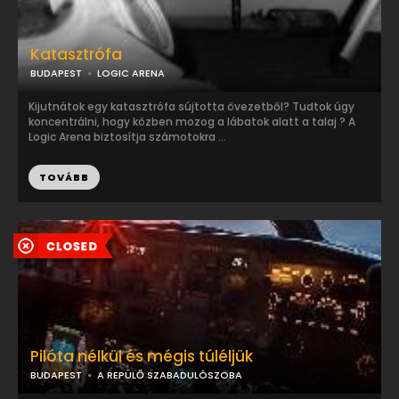
Katasztrófa
BUDAPEST
LOGIC ARENA
Kijutnátok egy katasztrófa sújtotta övezetből? Tudtok úgy
koncentrálni, hogy közben mozog a lábatok alatt a talaj ? A
Logic Arena biztosítja számotokra ...
TOVÁBB
Pilóta nélkül és mégis túléljük
BUDAPEST
A REPÜLŐ SZABADULÓSZOBA