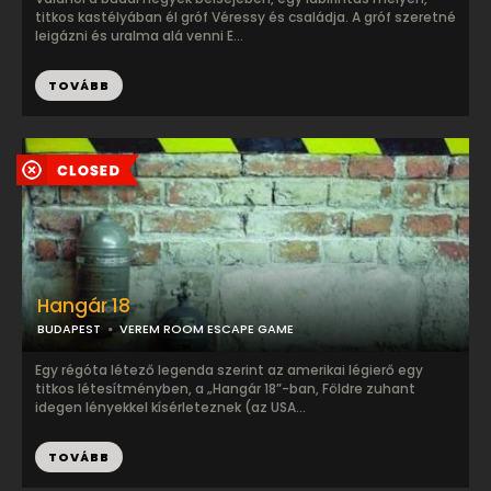
titkos kastélyában él gróf Véressy és családja. A gróf szeretné
leigázni és uralma alá venni E...
TOVÁBB
Hangár 18
BUDAPEST
VEREM ROOM ESCAPE GAME
Egy régóta létező legenda szerint az amerikai légierő egy
titkos létesítményben, a „Hangár 18”-ban, Földre zuhant
idegen lényekkel kísérleteznek (az USA...
TOVÁBB