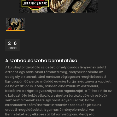
2-6
Játékos
A szabadulószoba bemutatása
A külvilágtól távol álló szigetet, amely csodás lényeknek adott
otthont egy óriási vihar támadta meg, melynek hatására az
eddig oly biztosnak tűnő rendszer véglegesen meghibásodott.
Egy csupán 60 percig működő egység tartja még zárva a kapukat,
de ha ez az idő is letelik, minden dinoszaurusz kiszabadul,
beleértve a sziget legveszélyesebb ragadozóját, a T-Rexet! Ha ez
a katasztrófa bekövetkezik, a szigeten tartózkodóknak esélyük
sem lesz a menekülésre, így most egyedül rátok, bátor
kalandorokra számíthatnak! Interaktív szabadulós játékunk
eredeti megoldásokkal, izgalmas élményelemekkel vár
Benneteket egy elképesztő látványvilágban. Merülj el a