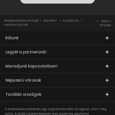
MINDENSZABADULÓSZOBA
>
BUDAPEST
>
ILOCKEDYOU
>
MENJ A
JURASSIC ESCAPE
TETEJÉRE
Rólunk
Legyél a partnerünk!
Maradjunk kapcsolatban!
Népszerű városok
További országok
A szabadulószobában úgy fogod használni az agyad, mint még
soha. A játék tulajdonképpen egy izgalmas agytorna.