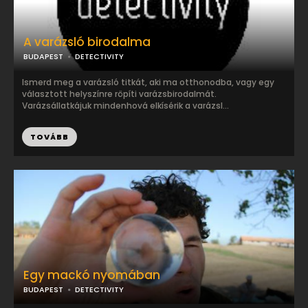
A varázsló birodalma
BUDAPEST
DETECTIVITY
Ismerd meg a varázsló titkát, aki ma otthonodba, vagy egy
választott helyszínre röpíti varázsbirodalmát.
Varázsállatkájuk mindenhová elkísérik a varázsl...
TOVÁBB
Egy mackó nyomában
BUDAPEST
DETECTIVITY