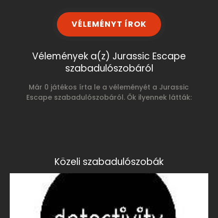
VÉLEMÉNYT ÍROK
Vélemények a(z) Jurassic Escape
szabadulószobáról
Már 0 játékos írta le a véleményét a Jurassic
Escape szabadulószobáról. Ők ilyennek látták:
Közeli szabadulószobák