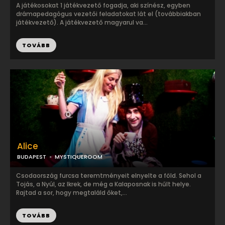
A játékosokat 1 játékvezető fogadja, aki színész, egyben
drámapedagógus vezetői feladatokat lát el (továbbiakban
játékvezető). A játékvezető magyarul va...
TOVÁBB
Alice
BUDAPEST
MYSTIQUEROOM
Csodaország furcsa teremtményeit elnyelte a föld. Sehol a
Tojás, a Nyúl, az Ikrek, de még a Kalaposnak is hűlt helye.
Rajtad a sor, hogy megtaláld őket,...
TOVÁBB