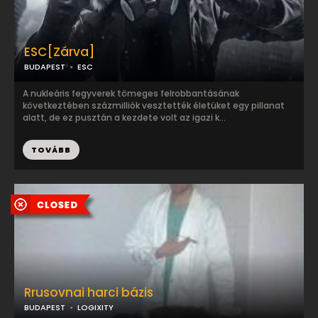
ESC[Zárva]
BUDAPEST
ESC
A nukleáris fegyverek tömeges felrobbantásának
következtében százmilliók vesztették életüket egy pillanat
alatt, de ez pusztán a kezdete volt az igazi k...
TOVÁBB
Rrusovnai harci bázis
BUDAPEST
LOGIXITY