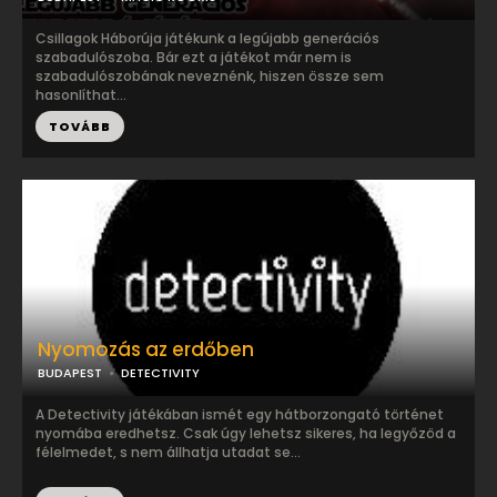
Csillagok Háborúja játékunk a legújabb generációs
szabadulószoba. Bár ezt a játékot már nem is
szabadulószobának neveznénk, hiszen össze sem
hasonlíthat...
TOVÁBB
Nyomozás az erdőben
BUDAPEST
DETECTIVITY
A Detectivity játékában ismét egy hátborzongató történet
nyomába eredhetsz. Csak úgy lehetsz sikeres, ha legyőzöd a
félelmedet, s nem állhatja utadat se...