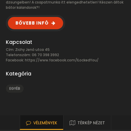
dzsungelben! A csapatmunka itt elengedhetetlen! Készen álltok
bátor kalandorok?!
BŐVEBB INFÓ
Kapcsolat
Cím: Zichy Jenő utca 45
Telefonszám: 06 70 398 3992
Facebook:
https://www.facebook.com/ILockedYou/
Kategória
EGYÉB
VÉLEMÉNYEK
TÉRKÉP NÉZET