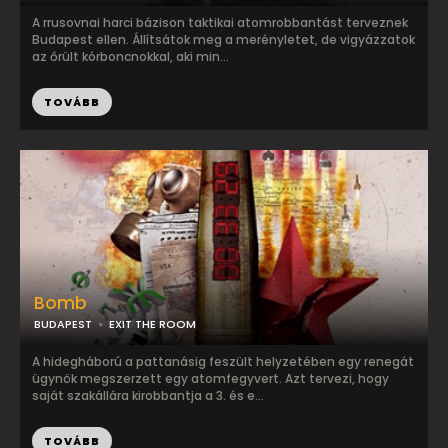
A rrusovnai harci bázison taktikai atomrobbantást terveznek
Budapest ellen. Állítsátok meg a merényletet, de vigyázzatok
az őrült kórboncnokkal, aki min...
TOVÁBB
Bomb
BUDAPEST
EXIT THE ROOM
A hidegháború a pattanásig feszült helyzetében egy renegát
ügynök megszerzett egy atomfegyvert. Azt tervezi, hogy
saját szakállára kirobbantja a 3. és e...
TOVÁBB