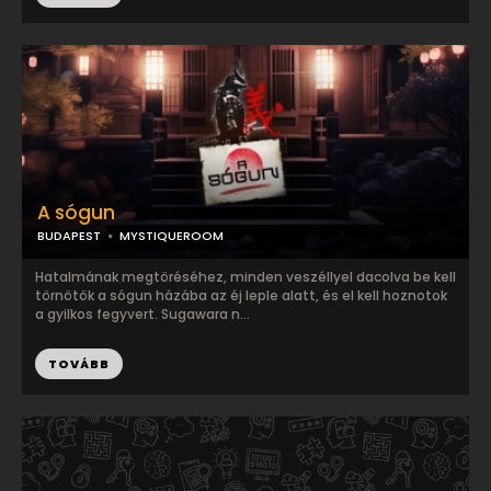
A sógun
BUDAPEST
MYSTIQUEROOM
Hatalmának megtöréséhez, minden veszéllyel dacolva be kell
törnötök a sógun házába az éj leple alatt, és el kell hoznotok
a gyilkos fegyvert. Sugawara n...
TOVÁBB