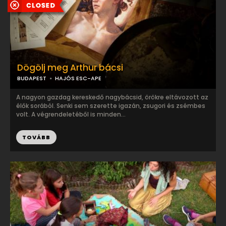
Dögölj meg Arthur bácsi
BUDAPEST
HAJÓS ESC-APE
A nagyon gazdag kereskedő nagybácsid, örökre eltávozott az
élők sorából. Senki sem szerette igazán, zsugori és zsémbes
volt. A végrendeletéből is minden...
TOVÁBB