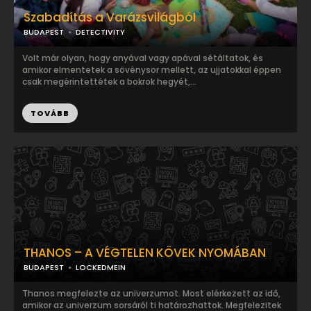
Szabadítás a Varázsvilágból
BUDAPEST
DETECTIVITY
Volt már olyan, hogy anyával vagy apával sétáltatok, és
amikor elmentetek a sövénysor mellett, az ujjatokkal éppen
csak megérintettétek a bokrok hegyét,...
TOVÁBB
THANOS – A VÉGTELEN KÖVEK NYOMÁBAN
BUDAPEST
LOCKEDMEIN
Thanos megfelezte az univerzumot. Most elérkezett az idő,
amikor az univerzum sorsáról ti határozhattok. Megfelezitek