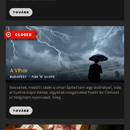
TOVÁBB
A Vihar
BUDAPEST
FLEE 'N' SCAPE
Siessetek, mielőtt idaér a vihar! Építettem egy óvóhelyet, oda
el tudtok bújni! Kérlek, vigyétek magatokkal Fickót és Cirmost
is! Hagytam nyomokat, meg ...
TOVÁBB