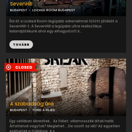
SevenHill
BUDAPEST
LOCKED ROOM BUDAPEST
Éld át a Locked Room legújabb adrenalinnal fűtött játékát a
SevenHill-t. A SevenHill a legújabb ultra realisztikus
kalandjátékunk ahol egy elhagyatott k...
TOVÁBB
A szabadság ára
BUDAPEST
TÖRD A FEJED
Egy cellában ébredtek... ​Az ítélet: villamosszék általi halál.
Ártatlanok vagytok? Meglehet... De szorít az idő! Az egyetlen
esélyetek a túlélésre: A s...