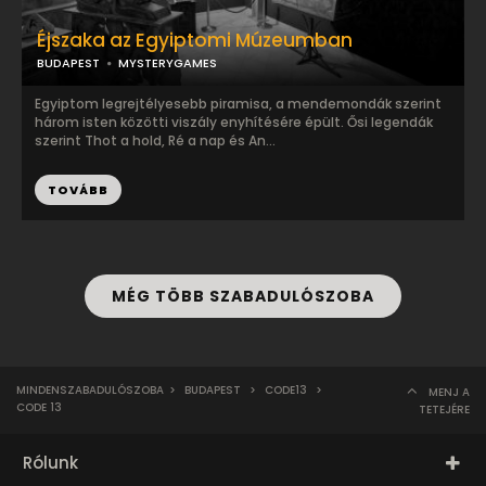
Éjszaka az Egyiptomi Múzeumban
BUDAPEST
MYSTERYGAMES
Egyiptom legrejtélyesebb piramisa, a mendemondák szerint
három isten közötti viszály enyhítésére épült. Ősi legendák
szerint Thot a hold, Ré a nap és An...
TOVÁBB
MÉG TÖBB SZABADULÓSZOBA
MINDENSZABADULÓSZOBA
>
BUDAPEST
>
CODE13
>
MENJ A
CODE 13
TETEJÉRE
Rólunk