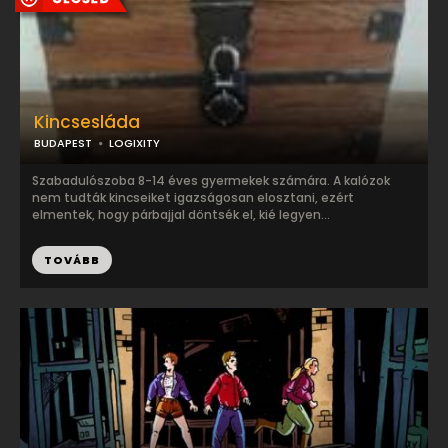
Kincsesláda
BUDAPEST
LOGIXITY
Szabadulószoba 8-14 éves gyermekek számára. A kalózok
nem tudták kincseiket igazságosan elosztani, ezért
elmentek, hogy párbajjal döntsék el, kié legyen...
TOVÁBB