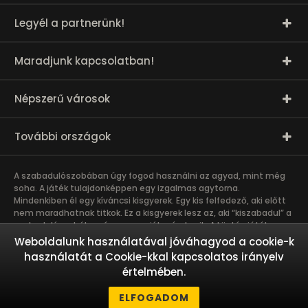
Legyél a partnerünk!
Maradjunk kapcsolatban!
Népszerű városok
További országok
A szabadulószobában úgy fogod használni az agyad, mint még
soha. A játék tulajdonképpen egy izgalmas agytorna.
Mindenkiben él egy kíváncsi kisgyerek. Egy kis felfedező, aki előtt
nem maradhatnak titkok. Ez a kisgyerek lesz az, aki “kiszabadul” a
szabadulószobában
és nagyon jól szórakozik. A kijutós játék
csapatmunka. A közös kaland erősíti a bizalmat és a kötődést a
Weboldalunk használatával jóváhagyod a cookie-k
játékosok között, így összehozza a munkahelyi és baráti
használatát a Cookie-kkal kapcsolatos irányelv
társaságokat. A szabadulószoba olyan kalandot kínál, amibe nem
értelmében.
érdemes egyedül belevágni. Ez egy igazi csapatmunka és akkor
megy a legjobban, ha a csapattagok más-más erősségeiket
ELFOGADOM
használják a közös siker eléréséhez.