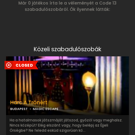
Már 0 játékos írta le a véleményét a Code 13
szabadulószobáról. Ők ilyennek látták:
Közeli szabadulószobák
Harc A Trónért
BUDAPEST
MAGIC ESCAPE
Ha a hatalmasok játszmáját játszod, győzöl vagy meghalsz.
Nincs középút! Elég elszánt vagy, hogy belépj az Éjjeli
Örségbe? Ne feledd esküd szigorúan kö...