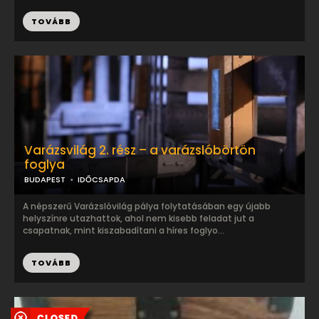
TOVÁBB
Varázsvilág 2. rész – a varázslóbörtön
foglya
BUDAPEST
IDŐCSAPDA
A népszerű Varázslóvilág pálya folytatásában egy újabb
helyszínre utazhattok, ahol nem kisebb feladat jut a
csapatnak, mint kiszabadítani a híres foglyo...
TOVÁBB