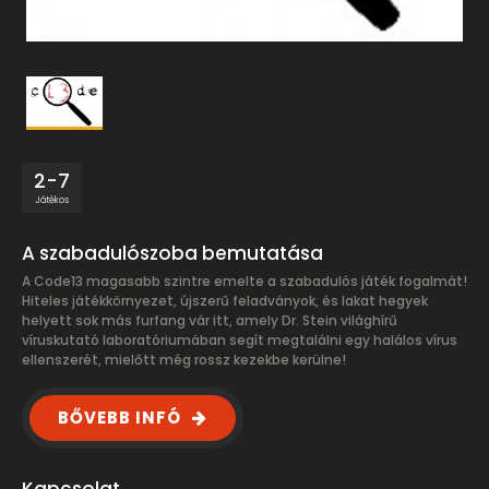
2-7
Játékos
A szabadulószoba bemutatása
A Code13 magasabb szintre emelte a szabadulós játék fogalmát!
Hiteles játékkörnyezet, újszerű feladványok, és lakat hegyek
helyett sok más furfang vár itt, amely Dr. Stein világhírű
víruskutató laboratóriumában segít megtalálni egy halálos vírus
ellenszerét, mielőtt még rossz kezekbe kerülne!
BŐVEBB INFÓ