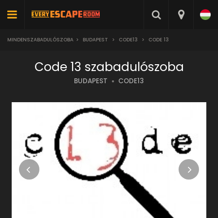
MINDENSZABADULÓSZOBA
>
BUDAPEST
>
CODE13
>
CODE 13
Code 13 szabadulószoba
BUDAPEST
CODE13