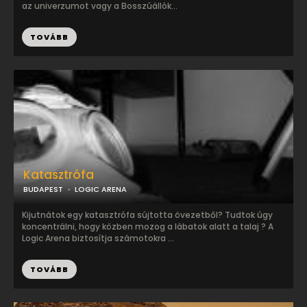
az univerzumot vagy a Bosszúállók...
TOVÁBB
Katasztrófa
BUDAPEST
LOGIC ARENA
Kijutnátok egy katasztrófa sújtotta övezetből? Tudtok úgy
koncentrálni, hogy közben mozog a lábatok alatt a talaj ? A
Logic Arena biztosítja számotokra ...
TOVÁBB