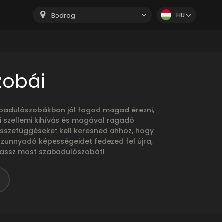
HU
Bodrog
zobái
zabadulószobákban jól fogod magad érezni,
i szellemi kihívás és magával ragadó
összefüggéseket kell keresned ahhoz, hogy
szunnyadó képességeidet fedezed fel újra,
álassz most szabadulószobát!