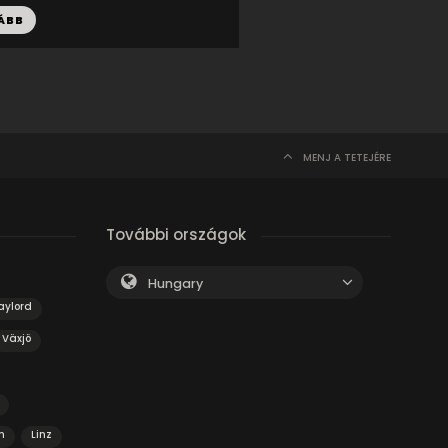
ÁBB
MENJ A TETEJÉRE
További országok
Hungary
aylord
Växjö
n
Linz