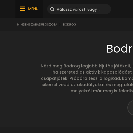
MENÜ
MINDENSZABADULÓSZOBA
>
BODROG
Bodr
Nézd meg Bodrog legjobb kijutós játékait
ha szereted az aktív kikapcsolódást
csapatjáték. Próbára teszi a logikád, ko
sikerrel vedd az akadályokat és megtalál
melyekről már meg is feledk