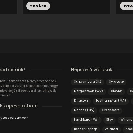
TOVÁBB
TOV
partnerünk!
Népszerű városok
bát üzemeltetsz Magyarországon?
Schaumburg (IL)
Syracuse
 vedd fel velünk a kapcsolatot, hogy
unkra és játékosok ezrei ismerhessék
Morgantown (WV)
Clavier
G
átékod!
Kingston
Easthampton (MA)
k kapcsolatban!
Mefinee (CA)
Greensboro
ryescaperoom.com
Lynchburg (VA)
Etoy
Winona
Bonner Springs
Atlanta
Asse