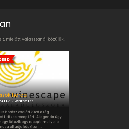
ban
, mielőtt választanál közülük.
szok harca
PATAK
WINESCAPE
ális borász család küzd a rég
ett titkos receptért. A legenda úgy
 hogy létezik egy recept, mellyel a
nosa eltudja készíteni...