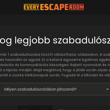
og legjobb szabadulós
, már 1 szabadulószoba között választhatsz oldalunkon. A s
 és használni az agyad. Ez a kaland egyszerre izgalmas egyén
mbinációs és kommunikációs készséged. Rejtett nyomokat és 
d a kijutás módját. Majd meglátod, hogy a játék során olyan 
eztél a szürke hétköznapok során. Fogadd el a kihívást és v