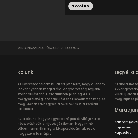
TOVÁBB
MINDENSZABADULÓSZOBA
>
BODROG
Rólunk
Legyél a 
Az Everyescaperoom.hu azért jött létre, hogy a lehető
Szabadulószo
legkönnyebben megtaláld Magyarország legjobb
Akkor gyorsan
szabadulószobáit. Oldalunkon jelenleg 443
kikerülj oldal
magyarországi szabadulószobát ismerhetsz meg és
meg kijutós j
megtudhatod, hogyan értékelték őket a korábbi
játékosok.
Maradjun
Az a célunk, hogy Magyarországon és világszerte
partners@eve
népszerűsítsük a kijutós játékokat, hogy minél
Impressum
többen ismerjék meg a kikapcsolódásnak ezt a
Kapcsolat
nagyszerű formáját.