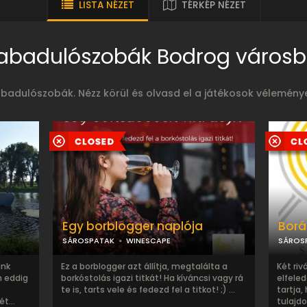
LISTA NÉZET
TÉRKÉP NÉZET
abadulószobák Bodrog város
adulószobák. Nézz körül és olvasd el a játékosok véleményeit
Egy borblogger naplója
Borá
SÁROSPATAK
WINESCAPE
SÁROS
ünk
Ez a borblogger azt állítja, megtalálta a
Két riv
n eddig
borkóstolás igazi titkát! Ha kíváncsi vagy rá
elfeled
te is, tarts vele és fedezd fel a titkot! ;) ...
tartja,
t...
tulajdo