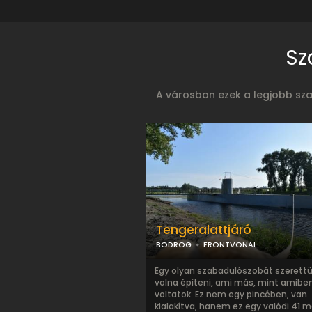
Sz
A városban ezek a legjobb szab
Tengeralattjáró
BODROG
FRONTVONAL
Egy olyan szabadulószobát szerett
volna építeni, ami más, mint amibe
voltatok. Ez nem egy pincében, van
kialakítva, hanem ez egy valódi 41 mé