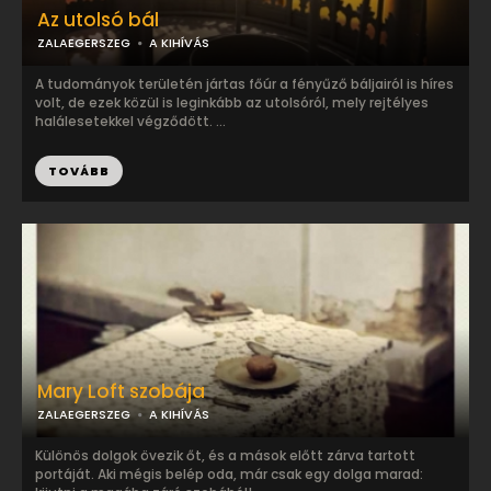
Az utolsó bál
ZALAEGERSZEG
A KIHÍVÁS
A tudományok területén jártas főúr a fényűző báljairól is híres
volt, de ezek közül is leginkább az utolsóról, mely rejtélyes
halálesetekkel végződött. ...
TOVÁBB
Mary Loft szobája
ZALAEGERSZEG
A KIHÍVÁS
Különös dolgok övezik őt, és a mások előtt zárva tartott
portáját. Aki mégis belép oda, már csak egy dolga marad: