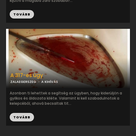
kijutni a magába záró szobából!...
TOVÁBB
A 317-es ügy
ZALAEGERSZEG
A KIHÍVÁS
Azonban ti lehettek a segítség az ügyben, hogy kiderüljön a
gyilkos és áldozata kiléte. Valamint ki kell szabadulnotok a
kelepcéből, ahová becsaltak tit...
TOVÁBB