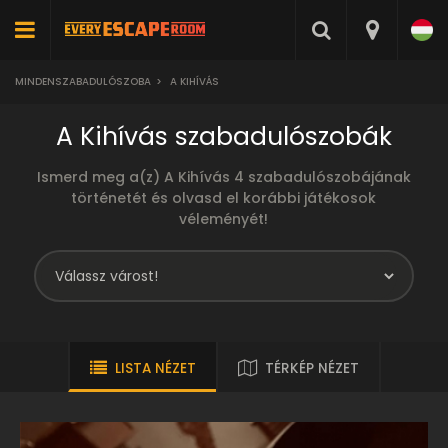
MINDENSZABADULÓSZOBA
>
A KIHÍVÁS
A Kihívás szabadulószobák
Ismerd meg a(z) A Kihívás 4 szabadulószobájának
történetét és olvasd el korábbi játékosok
véleményét!
LISTA NÉZET
TÉRKÉP NÉZET