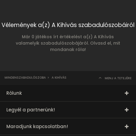
Vélemények a(z) A Kihívás szabadulószobáiról
Már 0 játékos írt értékelést a(z) A Kihívás
valamelyik szabadulószobájáról. Olvasd el, mit
mondanak róla!
MINDENSZABADULÓSZOBA
>
A KIHÍVÁS
MENJ A TETEJÉRE
Rólunk
Legyél a partnerünk!
Maradjunk kapcsolatban!