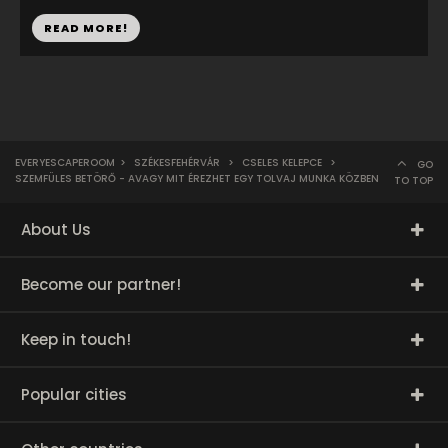
READ MORE!
EVERYESCAPEROOM
>
SZÉKESFEHÉRVÁR
>
CSELES KELEPCE
>
GO
SZEMFÜLES BETÖRŐ - AVAGY MIT ÉREZHET EGY TOLVAJ MUNKA KÖZBEN
TO TOP
About Us
Become our partner!
Keep in touch!
Popular cities