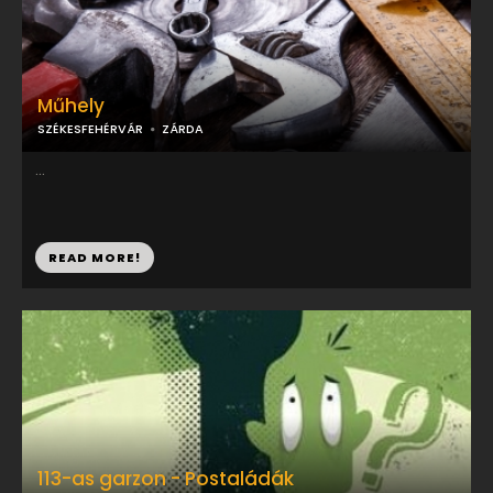
Műhely
SZÉKESFEHÉRVÁR
ZÁRDA
...
READ MORE!
113-as garzon - Postaládák