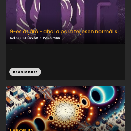
9-es átjáró - ahol a para teljesen normális
SZÉKESFEHÉRVÁR
PARAPARK
...
READ MORE!
LABOR 42