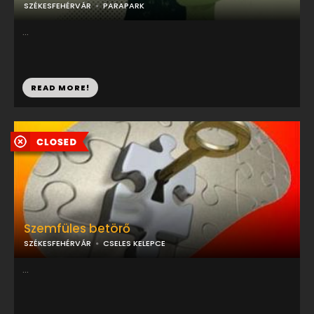
SZÉKESFEHÉRVÁR
PARAPARK
...
READ MORE!
Szemfüles betörő
SZÉKESFEHÉRVÁR
CSELES KELEPCE
...