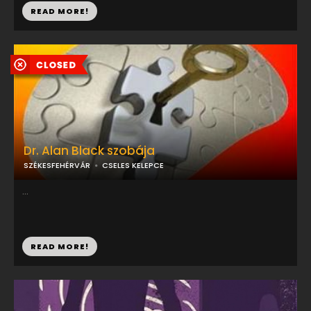
READ MORE!
Dr. Alan Black szobája
SZÉKESFEHÉRVÁR
CSELES KELEPCE
...
READ MORE!