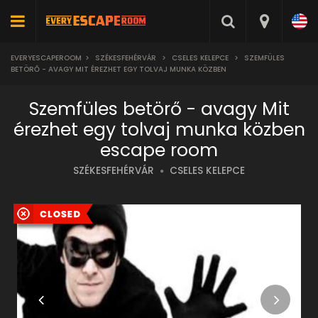
EVERYESCAPEROOM
>
SZÉKESFEHÉRVÁR
>
CSELES KELEPCE
>
SZEMFÜLES
BETÖRŐ - AVAGY MIT ÉREZHET EGY TOLVAJ MUNKA KÖZBEN
Szemfüles betörő - avagy Mit
érezhet egy tolvaj munka közben
escape room
SZÉKESFEHÉRVÁR
CSELES KELEPCE