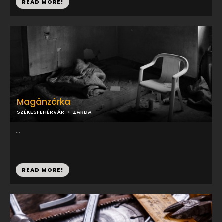
READ MORE!
Magánzárka
SZÉKESFEHÉRVÁR
ZÁRDA
...
READ MORE!