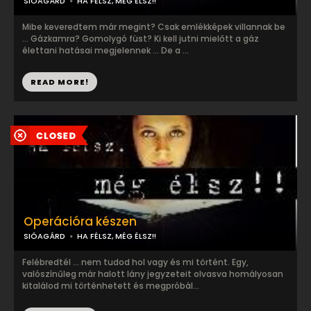
SIÓAGÁRD
HA FÉLSZ, MÉG ÉLSZ!!
Mibe keveredtem már megint? Csak emlékképek villannak be
... Gázkamra? Gomolygó füst? Ki kell jutni mielőtt a gáz
élettani hatásai megjelennek ... De a ...
READ MORE!
Operációra készen
SIÓAGÁRD
HA FÉLSZ, MÉG ÉLSZ!!
Felébredtél ... nem tudod hol vagy és mi történt. Egy,
valószínűleg már halott lány jegyzeteit olvasva homályosan
kitalálod mi történhetett és megpróbál...