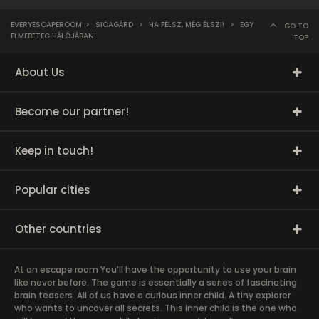
EVERYESCAPEROOM
>
SIÓAGÁRD
>
HA FÉLSZ, MÉG ÉLSZ!!
>
EGY
GO TO
ELMEBETEG HÁLÓJÁBAN!
TOP
About Us
Become our partner!
Keep in touch!
Popular cities
Other countries
At an escape room You’ll have the opportunity to use your brain
like never before. The game is essentially a series of fascinating
brain teasers. All of us have a curious inner child. A tiny explorer
who wants to uncover all secrets. This inner child is the one who