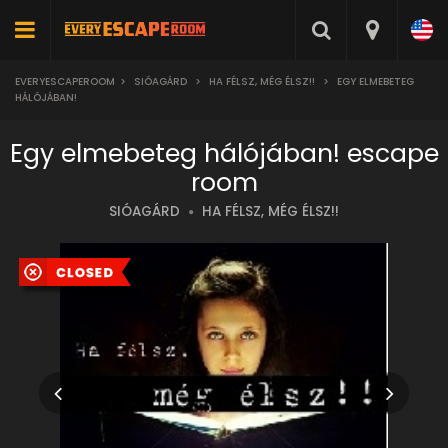
EVERYESCAPEROOM
>
SIÓAGÁRD
>
HA FÉLSZ, MÉG ÉLSZ!!
>
EGY ELMEBETEG
HÁLÓJÁBAN!
Egy elmebeteg hálójában! escape
room
SIÓAGÁRD
HA FÉLSZ, MÉG ÉLSZ!!