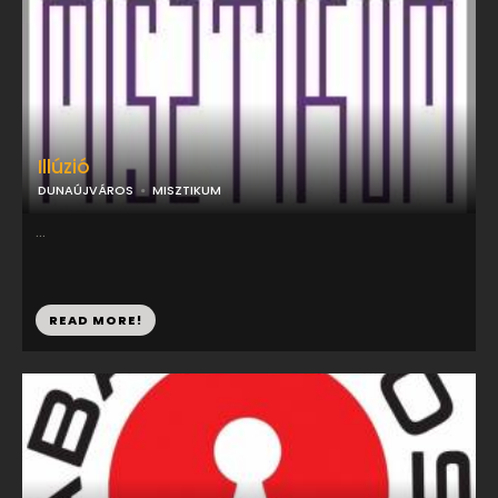
Illúzió
DUNAÚJVÁROS
MISZTIKUM
...
READ MORE!