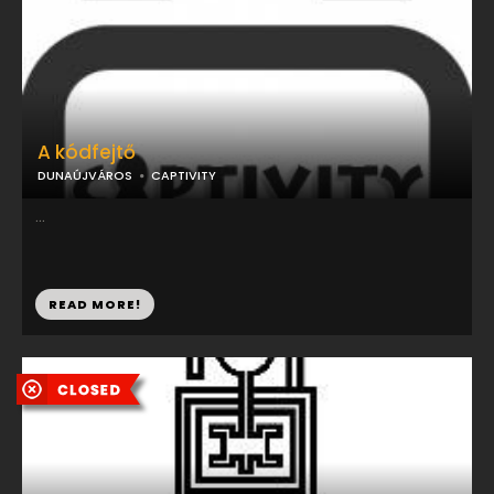
A kódfejtő
DUNAÚJVÁROS
CAPTIVITY
...
READ MORE!