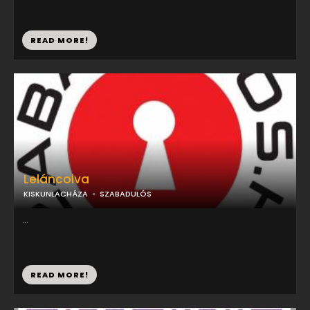
READ MORE!
Leláncolva
KISKUNLACHÁZA
SZABADULÓS
...
READ MORE!