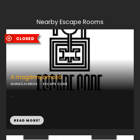
Nearby Escape Rooms
A magánnyomozó
DUNAÚJVÁROS
ESCAPE CODE
...
READ MORE!