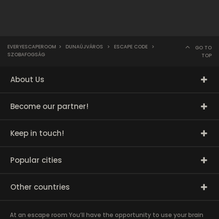
EVERYESCAPEROOM
>
DUNAÚJVÁROS
>
ESCAPE CODE
>
GO TO
SZOBAFOGSÁG
TOP
About Us
Become our partner!
Keep in touch!
Popular cities
Other countries
At an escape room You’ll have the opportunity to use your brain