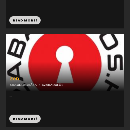
READ MORE!
Zen
KISKUNLACHÁZA
SZABADULÓS
...
READ MORE!