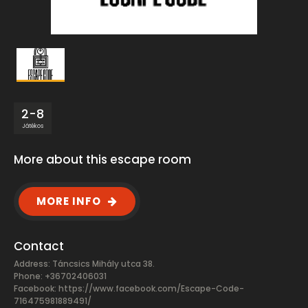
2-8
Játékos
More about this escape room
MORE INFO
Contact
Address: Táncsics Mihály utca 38.
Phone: +36702406031
Facebook:
https://www.facebook.com/Escape-Code-
716475981889491/