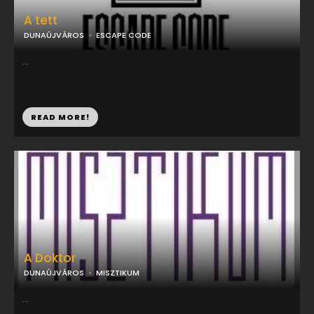
A tett
DUNAÚJVÁROS
ESCAPE CODE
...
READ MORE!
A Doktor
DUNAÚJVÁROS
MISZTIKUM
...